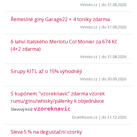
Vinisto.cz
| do 31.08.2026
Řemeslné giny Garage22 + 4 toniky zdarma
Vinisto.cz
| do 31.08.2026
6 lahví Italského Merlotu Col Monier za 674 Kč
(4+2 zdarma)
Vinisto.cz
| do 31.08.2026
Sirupy KITL až o 15% výhodněji
Vinisto.cz
| do 30.09.2026
S kupónem: "vzoreknavic" zdarma vzorek
rumu/ginu/whisky/pálenky k objednávce
vzoreknavic
Slevový kód
DramRoom.cz
| do 31.12.2026
Sleva 5 % na degustační vzorky