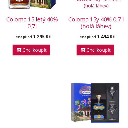
Coloma 15 letý 40%
Coloma 15y 40% 0,7 l
0,7l
(holá láhev)
1 295 Kč
1 494 Kč
Cena již od
Cena již od
Chci koupit
Chci koupit