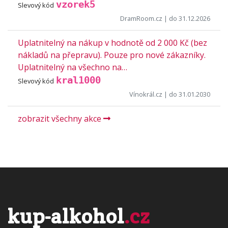
vzorek5
Slevový kód
DramRoom.cz
| do 31.12.2026
Uplatnitelný na nákup v hodnotě od 2 000 Kč (bez
nákladů na přepravu). Pouze pro nové zákazníky.
Uplatnitelný na všechno na…
kral1000
Slevový kód
Vínokrál.cz
| do 31.01.2030
zobrazit všechny akce
kup-alkohol
.cz