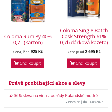
Coloma Single Batch
Coloma Rum 8y 40%
Cask Strength 61%
0,7 l (karton)
0,7l (dárková kazeta)
925 Kč
2 695 Kč
Cena již od
Cena již od
Chci koupit
Chci koupit
Právě probíhající akce a slevy
až 36% sleva na vína z odrůdy Rulandské modré
Vinisto.cz
| do 31.08.2026