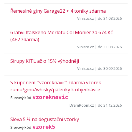
Řemeslné giny Garage22 + 4 toniky zdarma
Vinisto.cz
| do 31.08.2026
6 lahví Italského Merlotu Col Monier za 674 Kč
(4+2 zdarma)
Vinisto.cz
| do 31.08.2026
Sirupy KITL až o 15% výhodněji
Vinisto.cz
| do 30.09.2026
S kupónem: "vzoreknavic" zdarma vzorek
rumu/ginu/whisky/pálenky k objednávce
vzoreknavic
Slevový kód
DramRoom.cz
| do 31.12.2026
Sleva 5 % na degustační vzorky
vzorek5
Slevový kód