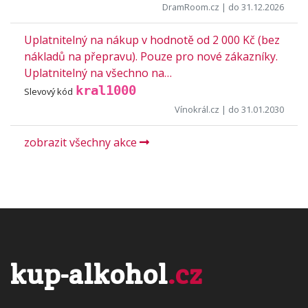
DramRoom.cz
| do 31.12.2026
Uplatnitelný na nákup v hodnotě od 2 000 Kč (bez
nákladů na přepravu). Pouze pro nové zákazníky.
Uplatnitelný na všechno na…
kral1000
Slevový kód
Vínokrál.cz
| do 31.01.2030
zobrazit všechny akce
kup-alkohol
.cz