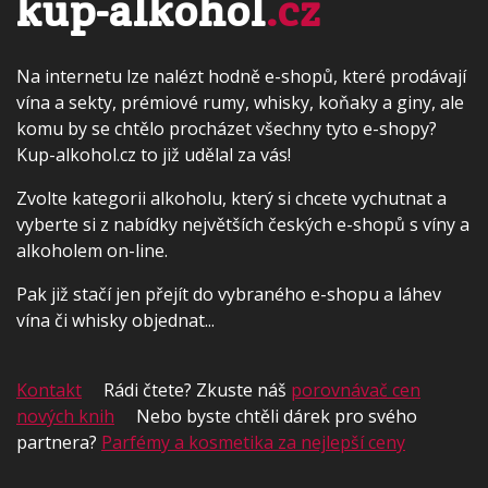
kup-alkohol
.cz
Na internetu lze nalézt hodně e-shopů, které prodávají
vína a sekty, prémiové rumy, whisky, koňaky a giny, ale
komu by se chtělo procházet všechny tyto e-shopy?
Kup-alkohol.cz to již udělal za vás!
Zvolte kategorii alkoholu, který si chcete vychutnat a
vyberte si z nabídky největších českých e-shopů s víny a
alkoholem on-line.
Pak již stačí jen přejít do vybraného e-shopu a láhev
vína či whisky objednat...
Kontakt
Rádi čtete? Zkuste náš
porovnávač cen
nových knih
Nebo byste chtěli dárek pro svého
partnera?
Parfémy a kosmetika za nejlepší ceny