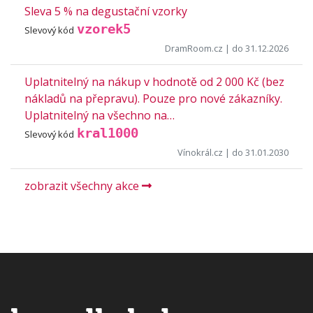
Sleva 5 % na degustační vzorky
vzorek5
Slevový kód
DramRoom.cz
| do 31.12.2026
Uplatnitelný na nákup v hodnotě od 2 000 Kč (bez
nákladů na přepravu). Pouze pro nové zákazníky.
Uplatnitelný na všechno na…
kral1000
Slevový kód
Vínokrál.cz
| do 31.01.2030
zobrazit všechny akce