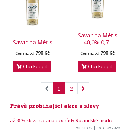
Savanna Métis
Savanna Métis
40,0% 0,7 l
790 Kč
790 Kč
Cena již od
Cena již od
Chci koupit
Chci koupit
1
2
Právě probíhající akce a slevy
až 36% sleva na vína z odrůdy Rulandské modré
Vinisto.cz
| do 31.08.2026