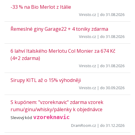
-33 % na Bio Merlot z Itálie
Vinisto.cz
| do 31.08.2026
Řemeslné giny Garage22 + 4 toniky zdarma
Vinisto.cz
| do 31.08.2026
6 lahví Italského Merlotu Col Monier za 674 Kč
(4+2 zdarma)
Vinisto.cz
| do 31.08.2026
Sirupy KITL až o 15% výhodněji
Vinisto.cz
| do 30.09.2026
S kupónem: "vzoreknavic" zdarma vzorek
rumu/ginu/whisky/pálenky k objednávce
vzoreknavic
Slevový kód
DramRoom.cz
| do 31.12.2026