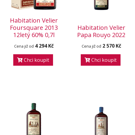
Habitation Velier
Foursquare 2013
Habitation Velier
12letý 60% 0,7l
Papa Rouyo 2022
4 294 Kč
2 570 Kč
Cena již od
Cena již od
Chci koupit
Chci koupit