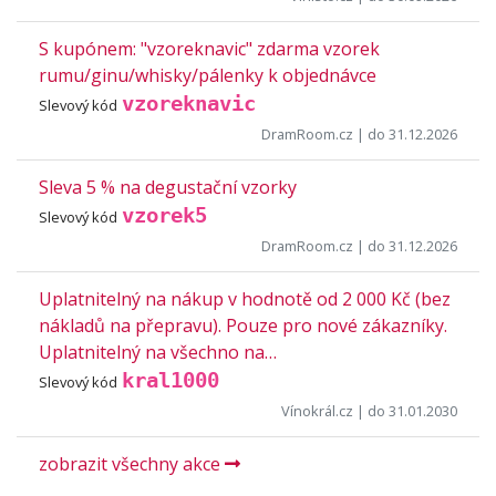
S kupónem: "vzoreknavic" zdarma vzorek
rumu/ginu/whisky/pálenky k objednávce
vzoreknavic
Slevový kód
DramRoom.cz
| do 31.12.2026
Sleva 5 % na degustační vzorky
vzorek5
Slevový kód
DramRoom.cz
| do 31.12.2026
Uplatnitelný na nákup v hodnotě od 2 000 Kč (bez
nákladů na přepravu). Pouze pro nové zákazníky.
Uplatnitelný na všechno na…
kral1000
Slevový kód
Vínokrál.cz
| do 31.01.2030
zobrazit všechny akce