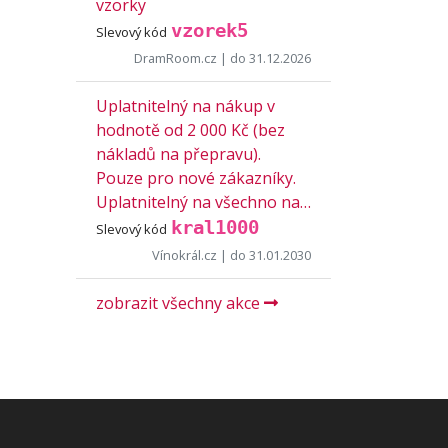
vzorky
vzorek5
Slevový kód
DramRoom.cz
| do 31.12.2026
Uplatnitelný na nákup v
hodnotě od 2 000 Kč (bez
nákladů na přepravu).
Pouze pro nové zákazníky.
Uplatnitelný na všechno na…
kral1000
Slevový kód
Vínokrál.cz
| do 31.01.2030
zobrazit všechny akce