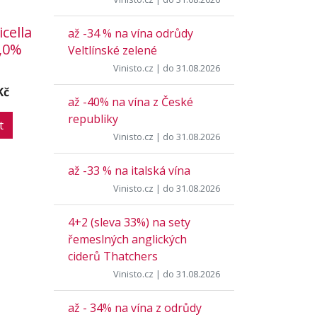
cella
až -34 % na vína odrůdy
3,0%
Veltlínské zelené
Vinisto.cz
| do 31.08.2026
Kč
až -40% na vína z České
republiky
t
Vinisto.cz
| do 31.08.2026
až -33 % na italská vína
Vinisto.cz
| do 31.08.2026
4+2 (sleva 33%) na sety
řemeslných anglických
ciderů Thatchers
Vinisto.cz
| do 31.08.2026
až - 34% na vína z odrůdy