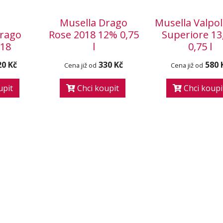
Musella Drago
Musella Valpoli
Drago
Rose 2018 12% 0,75
Superiore 1
018
l
0,75 l
20 Kč
330 Kč
580 
Cena již od
Cena již od
upit
Chci koupit
Chci koupi