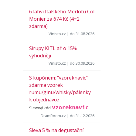
6 lahví Italského Merlotu Col
Monier za 674 Kč (4+2
zdarma)
Vinisto.cz
| do 31.08.2026
Sirupy KITL až o 15%
výhodněji
Vinisto.cz
| do 30.09.2026
S kupónem: "vzoreknavic"
zdarma vzorek
rumu/ginu/whisky/pálenky
k objednávce
vzoreknavic
Slevový kód
DramRoom.cz
| do 31.12.2026
Sleva 5 % na degustační