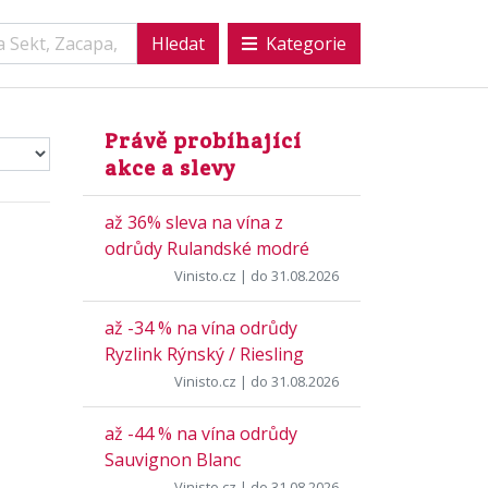
Kategorie
Právě probíhající
akce a slevy
až 36% sleva na vína z
odrůdy Rulandské modré
Vinisto.cz
| do 31.08.2026
až -34 % na vína odrůdy
Ryzlink Rýnský / Riesling
Vinisto.cz
| do 31.08.2026
až -44 % na vína odrůdy
Sauvignon Blanc
Vinisto.cz
| do 31.08.2026