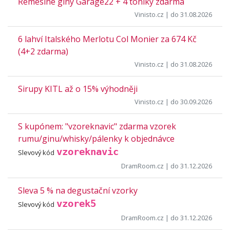
Řemeslné giny Garage22 + 4 toniky zdarma
Vinisto.cz
| do 31.08.2026
6 lahví Italského Merlotu Col Monier za 674 Kč
(4+2 zdarma)
Vinisto.cz
| do 31.08.2026
Sirupy KITL až o 15% výhodněji
Vinisto.cz
| do 30.09.2026
S kupónem: "vzoreknavic" zdarma vzorek
rumu/ginu/whisky/pálenky k objednávce
vzoreknavic
Slevový kód
DramRoom.cz
| do 31.12.2026
Sleva 5 % na degustační vzorky
vzorek5
Slevový kód
DramRoom.cz
| do 31.12.2026