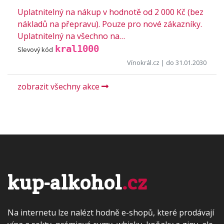
Uplatnitelný na nákup v hodnotě od 2 000 Kč (bez
nákladů na přepravu). Pouze pro nové zákazníky.
Uplatnitelný na všechno na…
kral1000
Slevový kód
Vínokrál.cz
| do 31.01.2030
zobrazit všechny akce
kup-alkohol
.cz
Na internetu lze nalézt hodně e-shopů, které prodávají