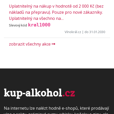
Uplatnitelný na nákup v hodnotě od 2 000 Kč (bez
nákladů na přepravu). Pouze pro nové zákazníky.
Uplatnitelný na všechno na…
kral1000
Slevový kód
Vínokrál.cz
| do 31.01.2030
zobrazit všechny akce
kup-alkohol
.cz
Na internetu lze nalézt hodně e-shopů, které prodávají