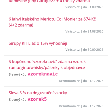
Řemeslné giny Garage22 + 4 toniky zdarma
Vinisto.cz
| do 31.08.2026
6 lahví Italského Merlotu Col Monier za 674 Kč
(4+2 zdarma)
Vinisto.cz
| do 31.08.2026
Sirupy KITL až o 15% výhodněji
Vinisto.cz
| do 30.09.2026
S kupónem: "vzoreknavic" zdarma vzorek
rumu/ginu/whisky/pálenky k objednávce
vzoreknavic
Slevový kód
DramRoom.cz
| do 31.12.2026
Sleva 5 % na degustační vzorky
vzorek5
Slevový kód
DramRoom.cz
| do 31.12.2026