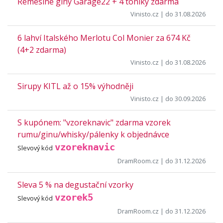
Řemeslné giny Garage22 + 4 toniky zdarma
Vinisto.cz
| do 31.08.2026
6 lahví Italského Merlotu Col Monier za 674 Kč
(4+2 zdarma)
Vinisto.cz
| do 31.08.2026
Sirupy KITL až o 15% výhodněji
Vinisto.cz
| do 30.09.2026
S kupónem: "vzoreknavic" zdarma vzorek
rumu/ginu/whisky/pálenky k objednávce
vzoreknavic
Slevový kód
DramRoom.cz
| do 31.12.2026
Sleva 5 % na degustační vzorky
vzorek5
Slevový kód
DramRoom.cz
| do 31.12.2026