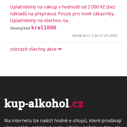
Uplatnitelný na nákup v hodnotě od 2 000 Kč (bez
nákladů na přepravu). Pouze pro nové zákazníky.
Uplatnitelný na všechno na…
kral1000
Slevový kód
Vínokrál.cz
| do 31.01.2030
zobrazit všechny akce
kup-alkohol
.cz
Na internetu lze nalézt hodně e-shopů, které prodávají