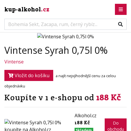
kup-alkohol
.cz
Vintense Syrah 0,75l 0%
Vintense
Vložit do košíku
a najít nejvýhodnější cenu za celou
objednávku
Koupíte v 1 e-shopu od
188 Kč
Alkohol.cz
188 Kč
Do
obchodu
Skladem