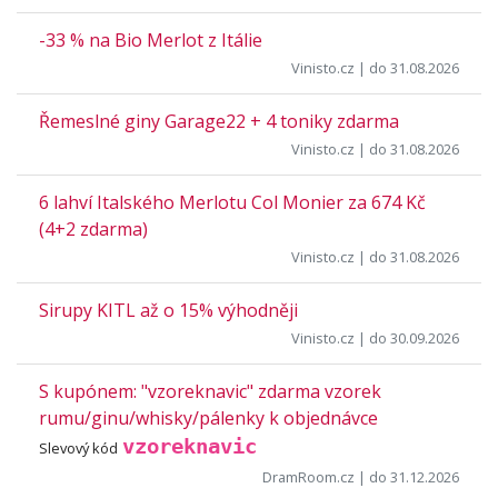
-33 % na Bio Merlot z Itálie
Vinisto.cz
| do 31.08.2026
Řemeslné giny Garage22 + 4 toniky zdarma
Vinisto.cz
| do 31.08.2026
6 lahví Italského Merlotu Col Monier za 674 Kč
(4+2 zdarma)
Vinisto.cz
| do 31.08.2026
Sirupy KITL až o 15% výhodněji
Vinisto.cz
| do 30.09.2026
S kupónem: "vzoreknavic" zdarma vzorek
rumu/ginu/whisky/pálenky k objednávce
vzoreknavic
Slevový kód
DramRoom.cz
| do 31.12.2026