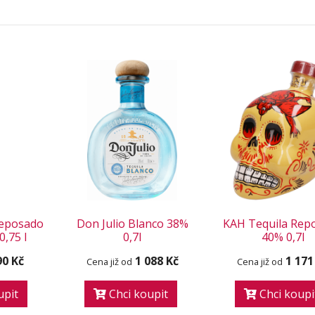
 Reposado
Don Julio Blanco 38%
KAH Tequila Rep
0,75 l
0,7l
40% 0,7l
90 Kč
1 088 Kč
1 171
Cena již od
Cena již od
upit
Chci koupit
Chci koupi