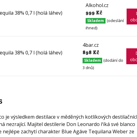
Alkohol.cz
999 Kč
ob
(odeslání
Skladem
ihned)
4bar.cz
898 Kč
ob
(dodání do
Skladem
3 dnů)
s
co je výsledkem destilace v měděných kotlíkových destilačníc
ná nezrající. Majitel destilerie Don Leonardo říká své blanco
e nejlépe zachytí charakter Blue Agáve Tequilana Weber ze