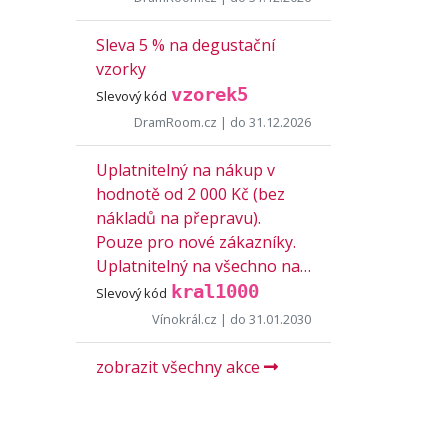
Sleva 5 % na degustační
vzorky
vzorek5
Slevový kód
DramRoom.cz
| do 31.12.2026
Uplatnitelný na nákup v
hodnotě od 2 000 Kč (bez
nákladů na přepravu).
Pouze pro nové zákazníky.
Uplatnitelný na všechno na…
kral1000
Slevový kód
Vínokrál.cz
| do 31.01.2030
zobrazit všechny akce