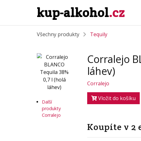
kup-alkohol
.cz
Všechny produkty
Tequily
Corralejo B
láhev)
Corralejo
Vložit do košíku
Další
produkty
Corralejo
Koupíte v 2