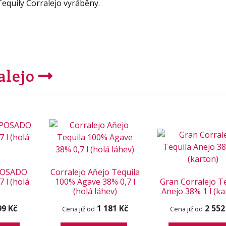
equily Corralejo vyráběny.
alejo
EPOSADO
Corralejo Aňejo Tequila
7 l (holá
100% Agave 38% 0,7 l
Gran Corralejo T
(holá láhev)
Anejo 38% 1 l (ka
99 Kč
1 181 Kč
2 552
Cena již od
Cena již od