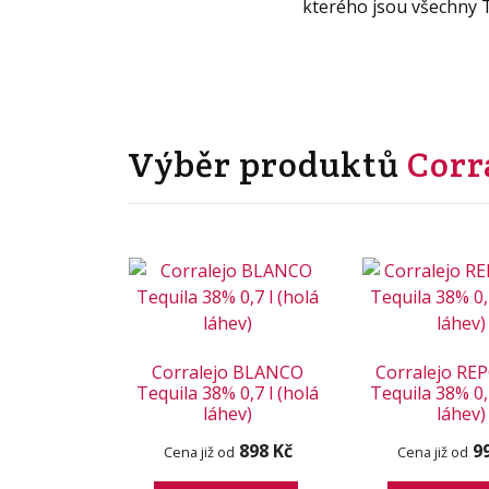
kterého jsou všechny T
Výběr produktů
Corr
Corralejo BLANCO
Corralejo R
Tequila 38% 0,7 l (holá
Tequila 38% 0,
láhev)
láhev)
898 Kč
9
Cena již od
Cena již od