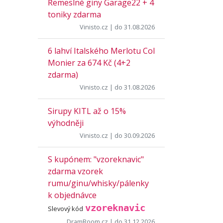
Řemeslné giny Garage22 + 4
toniky zdarma
Vinisto.cz
| do 31.08.2026
6 lahví Italského Merlotu Col
Monier za 674 Kč (4+2
zdarma)
Vinisto.cz
| do 31.08.2026
Sirupy KITL až o 15%
výhodněji
Vinisto.cz
| do 30.09.2026
S kupónem: "vzoreknavic"
zdarma vzorek
rumu/ginu/whisky/pálenky
k objednávce
vzoreknavic
Slevový kód
DramRoom.cz
| do 31.12.2026