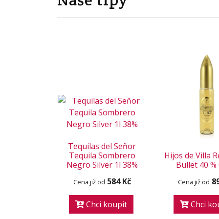
Tequilas del Seňor
Tequila Sombrero
Hijos de Villa
Negro Silver 1l 38%
Bullet 40 % 
584 Kč
8
Cena již od
Cena již od
Chci koupit
Chci ko