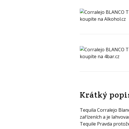
Krátký popi
Tequila Corralejo Blan
zařízeních a je lahvova
Tequile Pravda protož