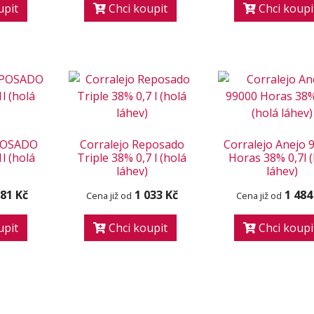
upit
Chci koupit
Chci koupi
EPOSADO
Corralejo Reposado
Corralejo Anejo 
l (holá
Triple 38% 0,7 l (holá
Horas 38% 0,7l 
láhev)
láhev)
181 Kč
1 033 Kč
1 484
Cena již od
Cena již od
upit
Chci koupit
Chci koupi