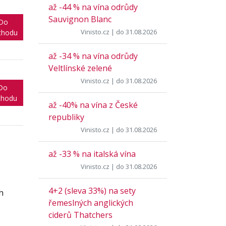
až -44 % na vína odrůdy
Sauvignon Blanc
Do
Vinisto.cz
| do 31.08.2026
chodu
až -34 % na vína odrůdy
Veltlínské zelené
Vinisto.cz
| do 31.08.2026
Do
chodu
až -40% na vína z České
republiky
Vinisto.cz
| do 31.08.2026
až -33 % na italská vína
Vinisto.cz
| do 31.08.2026
4+2 (sleva 33%) na sety
h
řemeslných anglických
ciderů Thatchers