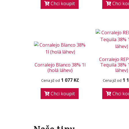
Chci koupit
Chci ko
Corralejo R
Corralejo Blanco 38% 1l
Tequila 38% 1
(holá láhev)
láhev)
1 077 Kč
1 
Cena již od
Cena již od
Chci koupit
Chci ko
Naše tipy