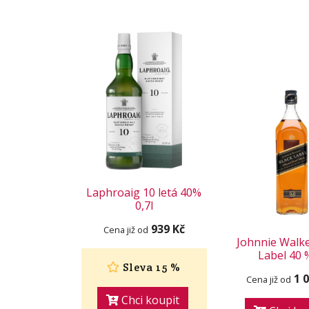
Laphroaig 10 letá 40%
0,7l
939 Kč
Cena již od
Johnnie Walke
Label 40 
Sleva 15 %
1 
Cena již od
Chci koupit