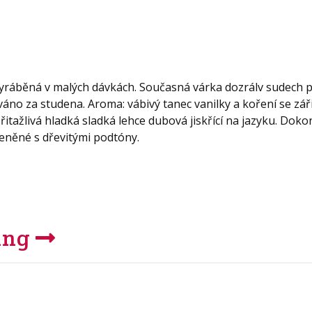
vyráběná v malých dávkách. Současná várka dozrálv sudech 
váno za studena. Aroma: vábivý tanec vanilky a koření se zář
itažlivá hladká sladká lehce dubová jiskřící na jazyku. Doko
řeněné s dřevitými podtóny.
ing