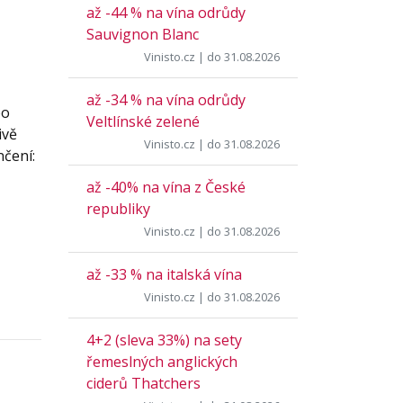
až -44 % na vína odrůdy
Sauvignon Blanc
Vinisto.cz
| do 31.08.2026
až -34 % na vína odrůdy
po
Veltlínské zelené
ivě
Vinisto.cz
| do 31.08.2026
nčení:
až -40% na vína z České
republiky
Vinisto.cz
| do 31.08.2026
až -33 % na italská vína
Vinisto.cz
| do 31.08.2026
4+2 (sleva 33%) na sety
řemeslných anglických
ciderů Thatchers