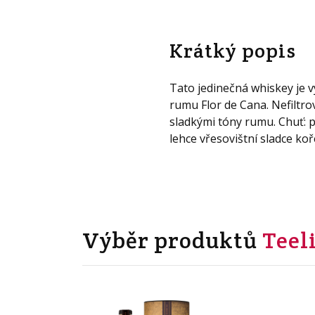
Krátký popis
Tato jedinečná whiskey je 
rumu Flor de Cana. Nefiltro
sladkými tóny rumu. Chuť: př
lehce vřesovištní sladce ko
Výběr produktů
Teel