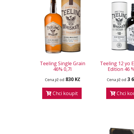
Teeling Single Grain
Teeling 12 yo 
46% 0,7l
Edition 46 %
830 Kč
3 
Cena již od
Cena již od
Chci koupit
Chci ko