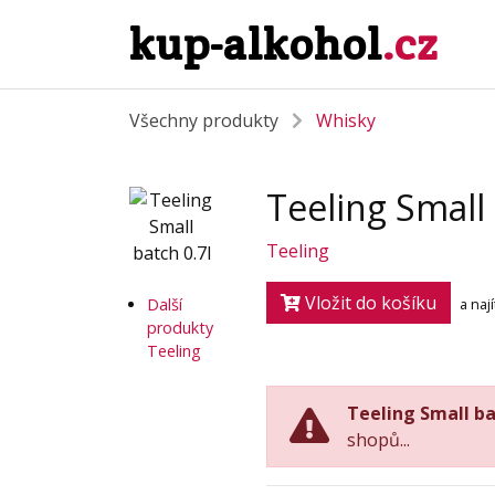
kup-alkohol
.cz
Všechny produkty
Whisky
Teeling Small 
Teeling
Vložit do košíku
Další
a naj
produkty
Teeling
Teeling Small ba
shopů...