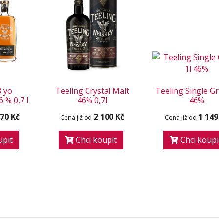
8 yo
Teeling Crystal Malt
Teeling Single Gr
 % 0,7 l
46% 0,7l
46%
770 Kč
2 100 Kč
1 149
Cena již od
Cena již od
upit
Chci koupit
Chci koupi