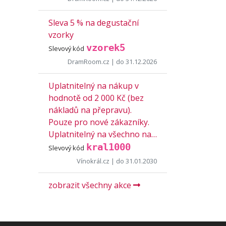
Sleva 5 % na degustační
vzorky
vzorek5
Slevový kód
DramRoom.cz
| do 31.12.2026
Uplatnitelný na nákup v
hodnotě od 2 000 Kč (bez
nákladů na přepravu).
Pouze pro nové zákazníky.
Uplatnitelný na všechno na…
kral1000
Slevový kód
Vínokrál.cz
| do 31.01.2030
zobrazit všechny akce