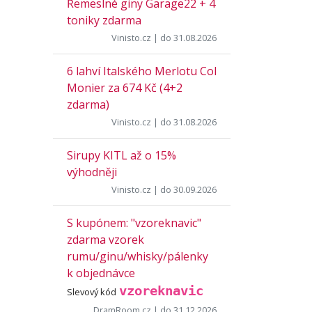
Řemeslné giny Garage22 + 4
toniky zdarma
Vinisto.cz
| do 31.08.2026
6 lahví Italského Merlotu Col
Monier za 674 Kč (4+2
zdarma)
Vinisto.cz
| do 31.08.2026
Sirupy KITL až o 15%
výhodněji
Vinisto.cz
| do 30.09.2026
S kupónem: "vzoreknavic"
zdarma vzorek
rumu/ginu/whisky/pálenky
k objednávce
vzoreknavic
Slevový kód
DramRoom.cz
| do 31.12.2026