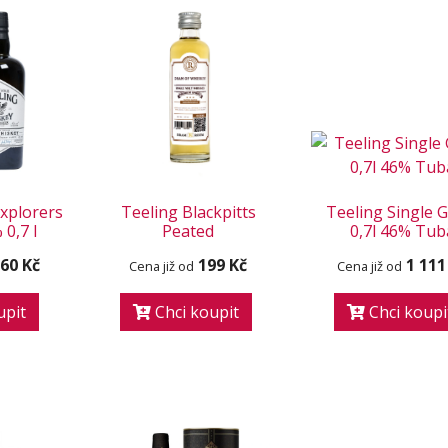
Explorers
Teeling Blackpitts
Teeling Single G
 0,7 l
Peated
0,7l 46% Tub
660 Kč
199 Kč
1 111
Cena již od
Cena již od
upit
Chci koupit
Chci koupi