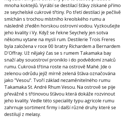
mnoha koktejlů. Vyrábí se destilací šťávy získané přímo
ze seychelské cukrové třtiny. Po třetí destilaci je pečlivě
smíchán s trochou místního kreolského rumu a
následně zředěn horskou ostrovní vodou. Vyzkoušejte
jeho kvality i Vy. Když se řekne Seychely jen sotva
někomu vytane na mysli rum. Destilerie Trois Freres
byla založena v roce 00 bratry Richardem a Bernardem
D'Offray. Už nějaký čas se s rumem Takamaka bay
snaží aby souostroví proniklo i do podvědomí znalců
rumu. Cukrová třtina roste na ostrově Mahé. Jde o
zelenou odrůdu jejíž mírně zelená šťáva označována
jako "Vesou". Tvoří základ nezaměnitelného rumu
Takamaka St. André Rhum Vesou. Na ostrově se pije
převážně s třtinovou šťávou která dokáže rozvinout
jeho kvality. Vedle této speciality typu agricole rumu
zahrnuje sortiment firmy i další různé druhy které se
destilují z melasy.