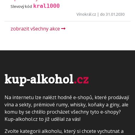
kral1000
Slevový kód
Vínokrál.cz
| do 31.01.2030
zobrazit všechny akce
kup-alkohol
.cz
Na internetu lze nalézt hodně e-shopů, které prodávají
vína a sekty, prémiové rumy, whisky, koňaky a giny, ale
komu by se chtělo procházet všechny tyto e-shopy?
Kup-alkohol.cz to již udělal za vás!
Zvolte kategorii alkoholu, který si chcete vychutnat a