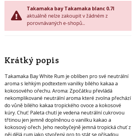
Takamaka bay Takamaka blanc 0.7l
aktuálně nelze zakoupit v žádném z
porovnávaných e-shopů...
Krátký popis
Takamaka Bay White Rum je oblíben pro své neutrální
aroma s lehkým podtextem vanilky bílého kakaa a
kokosového ořechu. Aroma: Zpočátku převládá
nekomplikované neutrální aroma které zvolna přechází
do vůně bílého kakaa tropického ovoce a kokosové
kúry. Chuť: Paleta chutí je vedena neutrální cukrovou
třtinou jen jemně doplněnou o vanilku kakao a
kokosový ořech. Jeho neobyčejně jemná tropická chuť z
něj dělá rum jako stvořený pro to stát se přísadou