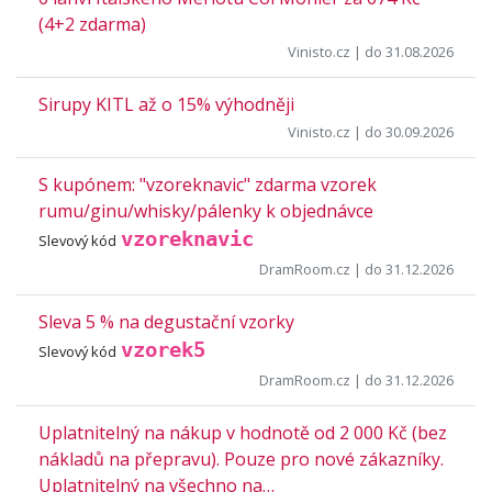
(4+2 zdarma)
Vinisto.cz
| do 31.08.2026
Sirupy KITL až o 15% výhodněji
Vinisto.cz
| do 30.09.2026
S kupónem: "vzoreknavic" zdarma vzorek
rumu/ginu/whisky/pálenky k objednávce
vzoreknavic
Slevový kód
DramRoom.cz
| do 31.12.2026
Sleva 5 % na degustační vzorky
vzorek5
Slevový kód
DramRoom.cz
| do 31.12.2026
Uplatnitelný na nákup v hodnotě od 2 000 Kč (bez
nákladů na přepravu). Pouze pro nové zákazníky.
Uplatnitelný na všechno na…