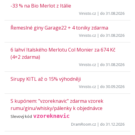
-33 % na Bio Merlot z Itálie
Vinisto.cz
| do 31.08.2026
Řemeslné giny Garage22 + 4 toniky zdarma
Vinisto.cz
| do 31.08.2026
6 lahví Italského Merlotu Col Monier za 674 Kč
(4+2 zdarma)
Vinisto.cz
| do 31.08.2026
Sirupy KITL až o 15% výhodněji
Vinisto.cz
| do 30.09.2026
S kupónem: "vzoreknavic" zdarma vzorek
rumu/ginu/whisky/pálenky k objednávce
vzoreknavic
Slevový kód
DramRoom.cz
| do 31.12.2026