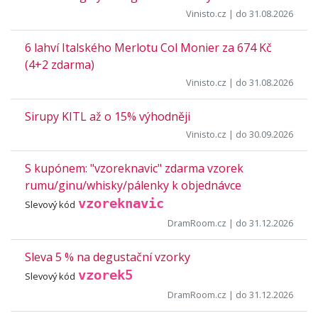
Vinisto.cz
| do 31.08.2026
6 lahví Italského Merlotu Col Monier za 674 Kč
(4+2 zdarma)
Vinisto.cz
| do 31.08.2026
Sirupy KITL až o 15% výhodněji
Vinisto.cz
| do 30.09.2026
S kupónem: "vzoreknavic" zdarma vzorek
rumu/ginu/whisky/pálenky k objednávce
vzoreknavic
Slevový kód
DramRoom.cz
| do 31.12.2026
Sleva 5 % na degustační vzorky
vzorek5
Slevový kód
DramRoom.cz
| do 31.12.2026