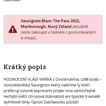
objednávku
Sauvignon Blanc The Pass 2022,
Marlborough, Nový Zéland
aktuálně
nelze zakoupit v žádném z porovnávaných
e-shopů...
Krátký popis
HODNOCENÍ VLÁDI VAŇKA z OceněnáVína. cz88 bodů –
novozélandský Sauvignon který nadchne ty kteří
preferují ovocně expresivní projev vína samozřejmě
nechybí svěží citrusová šťavnatost ani typické travnatě
bylinkové tóny. Oproti Dashwoodu působí