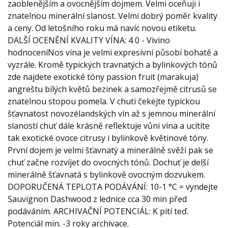
zaoblenějším a ovocnějším dojmem. Velmi oceňuji i
znatelnou minerální slanost. Velmi dobrý poměr kvality
a ceny. Od letošního roku má navíc novou etiketu.
DALŠÍ OCENĚNÍ KVALITY VÍNA: 4 0 - Vivino
hodnoceníNos vína je velmi expresivní působí bohatě a
vyzrále. Kromě typických travnatých a bylinkových tónů
zde najdete exotické tóny passion fruit (marakuja)
angreštu bílých květů bezinek a samozřejmě citrusů se
znatelnou stopou pomela. V chuti čekejte typickou
šťavnatost novozélandských vín až s jemnou minerální
slaností chuť dále krásně reflektuje vůni vína a ucítíte
tak exotické ovoce citrusy i bylinkově květinové tóny.
První dojem je velmi šťavnatý a minerálně svěží pak se
chuť začne rozvíjet do ovocných tónů. Dochuť je delší
minerálně šťavnatá s bylinkově ovocným dozvukem.
DOPORUČENÁ TEPLOTA PODÁVÁNÍ: 10-1 °C = vyndejte
Sauvignon Dashwood z lednice cca 30 min před
podáváním. ARCHIVAČNÍ POTENCIÁL: K pití teď.
Potenciál min. -3 roky archivace.