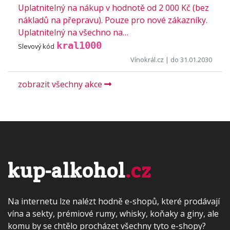
Uplatnitelný na nákup v hodnotě od 2 000 Kč (bez
nákladů na přepravu). Pouze pro nové zákazníky.
Uplatnitelný na všechno na…
kral1000
Slevový kód
Vínokrál.cz
| do 31.01.2030
zobrazit všechny akce
kup-alkohol
.cz
Na internetu lze nalézt hodně e-shopů, které prodávají
vína a sekty, prémiové rumy, whisky, koňaky a giny, ale
komu by se chtělo procházet všechny tyto e-shopy?