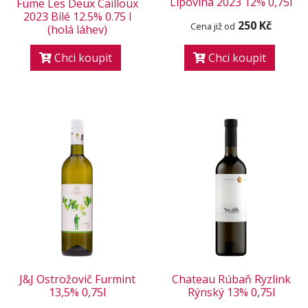
Lipovina 2023 12% 0,75l
Fume Les Deux Cailloux
2023 Bílé 12.5% 0.75 l
250 Kč
Cena již od
(holá láhev)
Chci koupit
Chci koupit
J&J Ostrožovič Furmint
Chateau Rúbaň Ryzlink
13,5% 0,75l
Rýnský 13% 0,75l