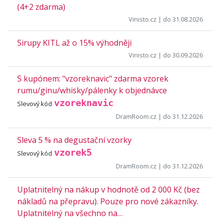
(4+2 zdarma)
Vinisto.cz
| do 31.08.2026
Sirupy KITL až o 15% výhodněji
Vinisto.cz
| do 30.09.2026
S kupónem: "vzoreknavic" zdarma vzorek
rumu/ginu/whisky/pálenky k objednávce
vzoreknavic
Slevový kód
DramRoom.cz
| do 31.12.2026
Sleva 5 % na degustační vzorky
vzorek5
Slevový kód
DramRoom.cz
| do 31.12.2026
Uplatnitelný na nákup v hodnotě od 2 000 Kč (bez
nákladů na přepravu). Pouze pro nové zákazníky.
Uplatnitelný na všechno na…