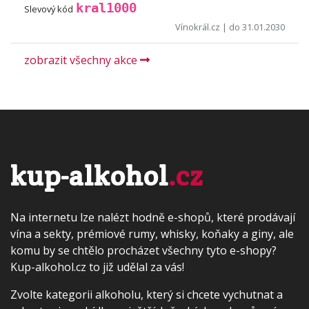
kral1000
Slevový kód
Vínokrál.cz
| do 31.01.2030
zobrazit všechny akce
kup-alkohol
.cz
Na internetu lze nalézt hodně e-shopů, které prodávají
vína a sekty, prémiové rumy, whisky, koňaky a giny, ale
komu by se chtělo procházet všechny tyto e-shopy?
Kup-alkohol.cz to již udělal za vás!
Zvolte kategorii alkoholu, který si chcete vychutnat a