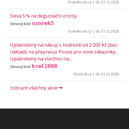
DramRoom.cz
| do 31.12.2026
Sleva 5 % na degustační vzorky
vzorek5
Slevový kód
DramRoom.cz
| do 31.12.2026
Uplatnitelný na nákup v hodnotě od 2 000 Kč (bez
nákladů na přepravu). Pouze pro nové zákazníky.
Uplatnitelný na všechno na…
kral1000
Slevový kód
Vínokrál.cz
| do 31.01.2030
zobrazit všechny akce