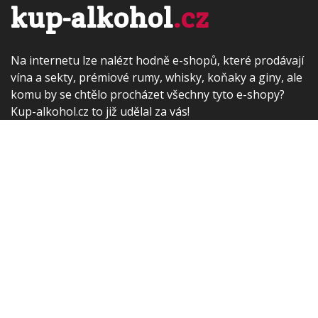
kup-alkohol
.cz
Na internetu lze nalézt hodně e-shopů, které prodávají
vína a sekty, prémiové rumy, whisky, koňaky a giny, ale
komu by se chtělo procházet všechny tyto e-shopy?
Kup-alkohol.cz to již udělal za vás!
Zvolte kategorii alkoholu, který si chcete vychutnat a
vyberte si z nabídky největších českých e-shopů s víny a
alkoholem on-line.
Pak již stačí jen přejít do vybraného e-shopu a láhev
vína či whisky objednat...
Kontakt
Rádi čtete? Zkuste náš
porovnávač cen
nových knih
Nebo byste chtěli dárek pro svého
partnera?
Parfémy a kosmetika za nejlepší ceny