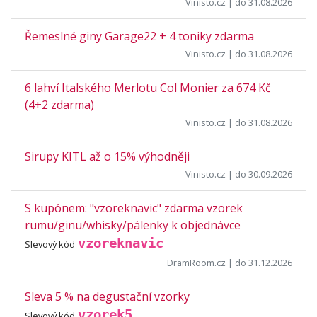
Vinisto.cz
| do 31.08.2026
Řemeslné giny Garage22 + 4 toniky zdarma
Vinisto.cz
| do 31.08.2026
6 lahví Italského Merlotu Col Monier za 674 Kč
(4+2 zdarma)
Vinisto.cz
| do 31.08.2026
Sirupy KITL až o 15% výhodněji
Vinisto.cz
| do 30.09.2026
S kupónem: "vzoreknavic" zdarma vzorek
rumu/ginu/whisky/pálenky k objednávce
vzoreknavic
Slevový kód
DramRoom.cz
| do 31.12.2026
Sleva 5 % na degustační vzorky
vzorek5
Slevový kód