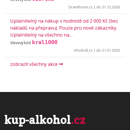
DramRoom.cz
| do 31.12.2026
Uplatnitelný na nákup v hodnotě od 2 000 Kč (bez
nákladů na přepravu). Pouze pro nové zákazníky.
Uplatnitelný na všechno na…
kral1000
Slevový kód
Vínokrál.cz
| do 31.01.2030
zobrazit všechny akce
kup-alkohol
.cz