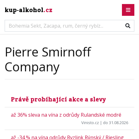
kup-alkohol
.cz
Pierre Smirnoff
Company
Právě probíhající akce a slevy
až 36% sleva na vína z odrůdy Rulandské modré
Vinisto.cz
| do 31.08.2026
až -34 % na vína odrůdy Ryzlink Rýnský / Riesling