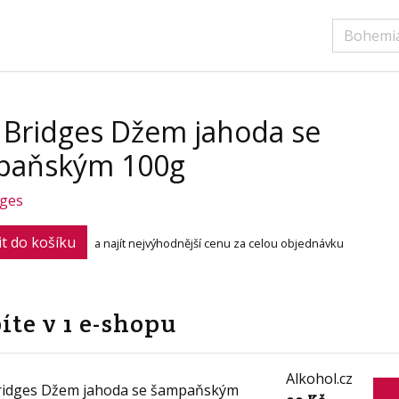
 Bridges Džem jahoda se
paňským 100g
dges
it do košíku
a najít nejvýhodnější cenu za celou objednávku
íte v 1 e-shopu
Alkohol.cz