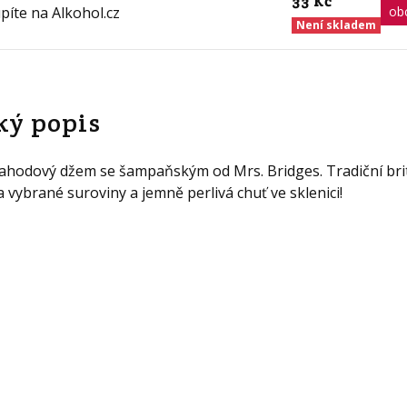
33 Kč
ob
Není skladem
ký popis
jahodový džem se šampaňským od Mrs. Bridges. Tradiční bri
 vybrané suroviny a jemně perlivá chuť ve sklenici!