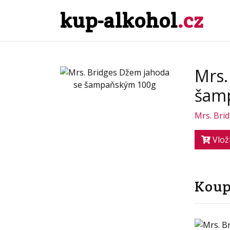
kup-alkohol
.cz
Mrs.
šam
Mrs. Bri
Vlož
Koup