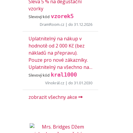
Sleva 5 % na degustační
vzorky
vzorek5
Slevový kód
DramRoom.cz
| do 31.12.2026
Uplatnitelný na nákup v
hodnotě od 2 000 Kč (bez
nákladů na přepravu).
Pouze pro nové zákazníky.
Uplatnitelný na všechno na…
kral1000
Slevový kód
Vínokrál.cz
| do 31.01.2030
zobrazit všechny akce