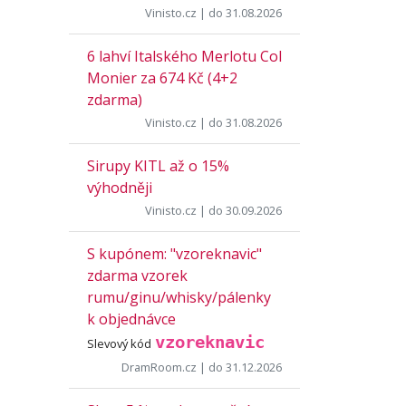
Vinisto.cz
| do 31.08.2026
6 lahví Italského Merlotu Col
Monier za 674 Kč (4+2
zdarma)
Vinisto.cz
| do 31.08.2026
Sirupy KITL až o 15%
výhodněji
Vinisto.cz
| do 30.09.2026
S kupónem: "vzoreknavic"
zdarma vzorek
rumu/ginu/whisky/pálenky
k objednávce
vzoreknavic
Slevový kód
DramRoom.cz
| do 31.12.2026