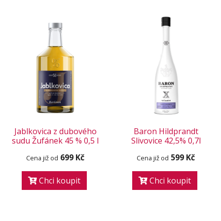
Jablkovica z dubového
Baron Hildprandt
sudu Žufánek 45 % 0,5 l
Slivovice 42,5% 0,7l
699 Kč
599 Kč
Cena již od
Cena již od
Chci koupit
Chci koupit