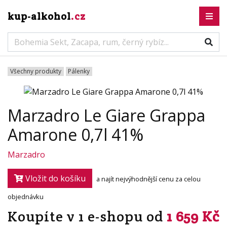
kup-alkohol
.cz
Všechny produkty
Pálenky
Marzadro Le Giare Grappa
Amarone 0,7l 41%
Marzadro
Vložit do košíku
a najít nejvýhodnější cenu za celou
objednávku
Koupíte v 1 e-shopu od
1 659 Kč