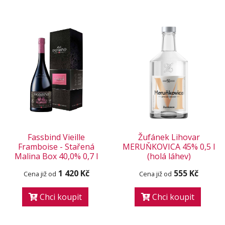
Fassbind Vieille
Žufánek Lihovar
Framboise - Stařená
MERUŇKOVICA 45% 0,5 l
Malina Box 40,0% 0,7 l
(holá láhev)
1 420 Kč
555 Kč
Cena již od
Cena již od
Chci koupit
Chci koupit