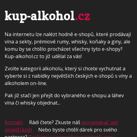
kup-alkohol
.cz
Na internetu lze nalézt hodně e-shopů, které prodávají
vína a sekty, prémiové rumy, whisky, koňaky a giny, ale
komu by se chtělo procházet všechny tyto e-shopy?
Kup-alkohol.cz to již udělal za vás!
Zvolte kategorii alkoholu, který si chcete vychutnat a
vyberte si z nabídky největších českých e-shopů s víny a
alkoholem on-line.
Pak již stačí jen přejít do vybraného e-shopu a láhev
vína či whisky objednat...
Kontakt
Rádi čtete? Zkuste náš
porovnávač cen
nových knih
Nebo byste chtěli dárek pro svého
partnera?
Parfémy a kosmetika za nejlepší ceny