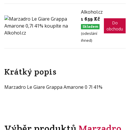
Alkohol.cz
1 659 Kč
Do
Skladem
obchodu
(odeslání
ihned)
Krátký popis
Marzadro Le Giare Grappa Amarone 0 7l 41%
Výběr produktů
Marzadro