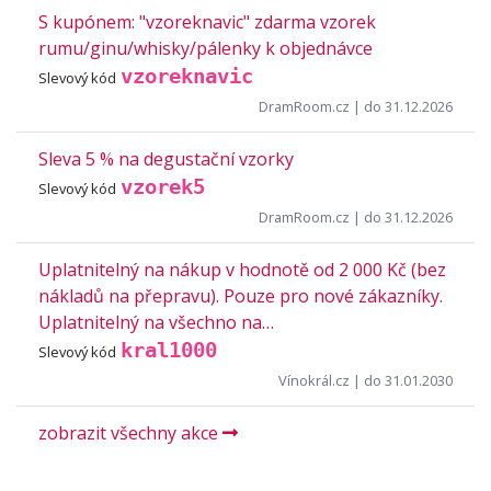
S kupónem: "vzoreknavic" zdarma vzorek
rumu/ginu/whisky/pálenky k objednávce
vzoreknavic
Slevový kód
DramRoom.cz
| do 31.12.2026
Sleva 5 % na degustační vzorky
vzorek5
Slevový kód
DramRoom.cz
| do 31.12.2026
Uplatnitelný na nákup v hodnotě od 2 000 Kč (bez
nákladů na přepravu). Pouze pro nové zákazníky.
Uplatnitelný na všechno na…
kral1000
Slevový kód
Vínokrál.cz
| do 31.01.2030
zobrazit všechny akce