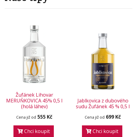
Žufánek Lihovar
MERUŇKOVICA 45% 0,5 l
Jablkovica z dubového
(holá láhev)
sudu Žufánek 45 % 0,5 l
555 Kč
699 Kč
Cena již od
Cena již od
Chci koupit
Chci koupit