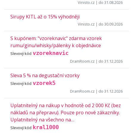
Vinisto.cz
| do 31.08.2026
Sirupy KITL až o 15% výhodněji
Vinisto.cz
| do 30.09.2026
S kupónem: "vzoreknavic" zdarma vzorek
rumu/ginu/whisky/pálenky k objednávce
vzoreknavic
Slevový kód
DramRoom.cz
| do 31.12.2026
Sleva 5 % na degustační vzorky
vzorek5
Slevový kód
DramRoom.cz
| do 31.12.2026
Uplatnitelný na nákup v hodnotě od 2 000 Kč (bez
nákladů na přepravu). Pouze pro nové zákazníky.
Uplatnitelný na všechno na…
kral1000
Slevový kód