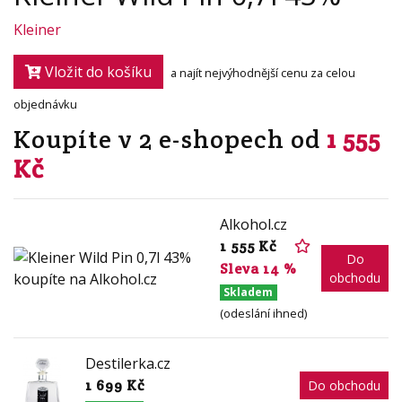
Kleiner
Vložit do košíku
a najít nejvýhodnější cenu za celou
objednávku
Koupíte v 2 e-shopech od
1 555
Kč
Alkohol.cz
1 555 Kč
Do
Sleva 14 %
obchodu
Skladem
(odeslání ihned)
Destilerka.cz
1 699 Kč
Do obchodu