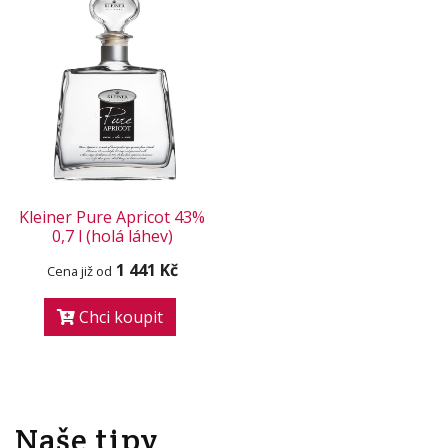
Kleiner Pure Apricot 43%
0,7 l (holá láhev)
1 441 Kč
Cena již od
Chci koupit
Naše tipy