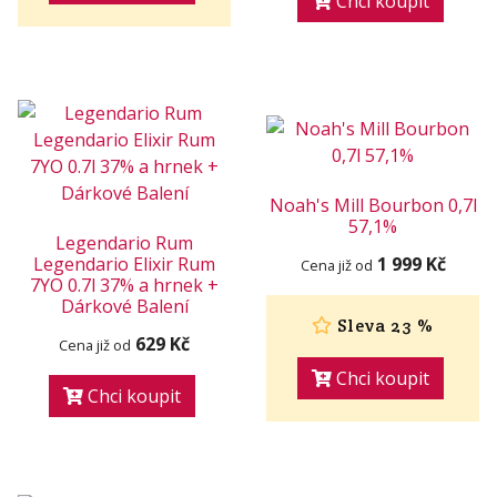
Chci koupit
Noah's Mill Bourbon 0,7l
57,1%
Legendario Rum
Legendario Elixir Rum
1 999 Kč
Cena již od
7YO 0.7l 37% a hrnek +
Dárkové Balení
Sleva 23 %
629 Kč
Cena již od
Chci koupit
Chci koupit