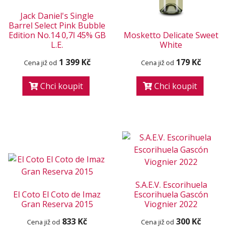
Jack Daniel's Single
Barrel Select Pink Bubble
Edition No.14 0,7l 45% GB
Mosketto Delicate Sweet
L.E.
White
1 399 Kč
179 Kč
Cena již od
Cena již od
Chci koupit
Chci koupit
S.A.E.V. Escorihuela
El Coto El Coto de Imaz
Escorihuela Gascón
Gran Reserva 2015
Viognier 2022
833 Kč
300 Kč
Cena již od
Cena již od