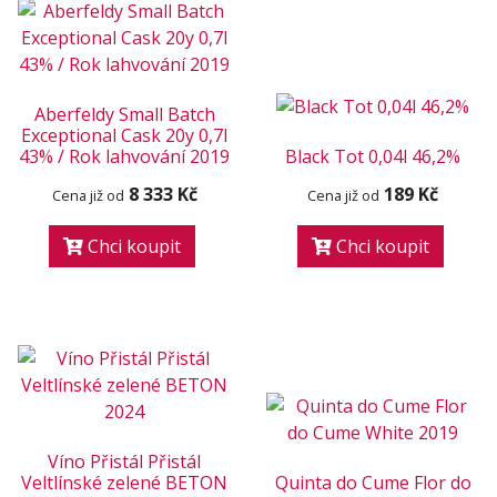
Aberfeldy Small Batch
Exceptional Cask 20y 0,7l
43% / Rok lahvování 2019
Black Tot 0,04l 46,2%
8 333 Kč
189 Kč
Cena již od
Cena již od
Chci koupit
Chci koupit
Víno Přistál Přistál
Veltlínské zelené BETON
Quinta do Cume Flor do