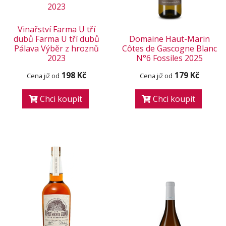
Vinařství Farma U tří
dubů Farma U tří dubů
Domaine Haut-Marin
Pálava Výběr z hroznů
Côtes de Gascogne Blanc
2023
N°6 Fossiles 2025
198 Kč
179 Kč
Cena již od
Cena již od
Chci koupit
Chci koupit