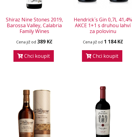
Shiraz Nine Stones 2019,
Hendrick´s Gin 0,7L 41,4%
Barossa Valley, Calabria
AKCE 1+1 s druhou lahví
Family Wines
za polovinu
389 Kč
1 184 Kč
Cena již od
Cena již od
Chci koupit
Chci koupit