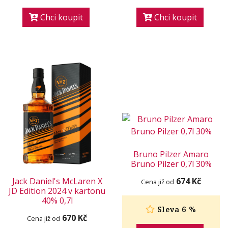
Chci koupit
Chci koupit
Bruno Pilzer Amaro
Bruno Pilzer 0,7l 30%
Jack Daniel's McLaren X
674 Kč
Cena již od
JD Edition 2024 v kartonu
40% 0,7l
Sleva 6 %
670 Kč
Cena již od