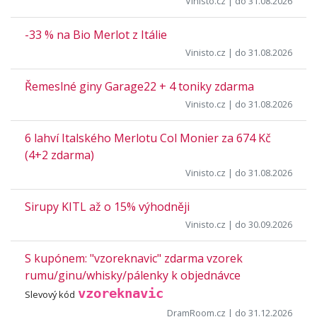
Vinisto.cz
| do 31.08.2026
-33 % na Bio Merlot z Itálie
Vinisto.cz
| do 31.08.2026
Řemeslné giny Garage22 + 4 toniky zdarma
Vinisto.cz
| do 31.08.2026
6 lahví Italského Merlotu Col Monier za 674 Kč
(4+2 zdarma)
Vinisto.cz
| do 31.08.2026
Sirupy KITL až o 15% výhodněji
Vinisto.cz
| do 30.09.2026
S kupónem: "vzoreknavic" zdarma vzorek
rumu/ginu/whisky/pálenky k objednávce
vzoreknavic
Slevový kód
DramRoom.cz
| do 31.12.2026