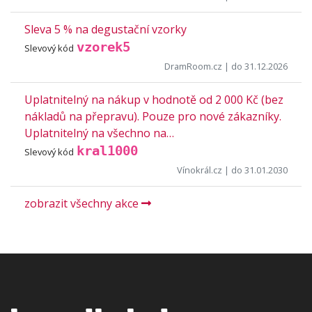
Sleva 5 % na degustační vzorky
vzorek5
Slevový kód
DramRoom.cz
| do 31.12.2026
Uplatnitelný na nákup v hodnotě od 2 000 Kč (bez
nákladů na přepravu). Pouze pro nové zákazníky.
Uplatnitelný na všechno na…
kral1000
Slevový kód
Vínokrál.cz
| do 31.01.2030
zobrazit všechny akce