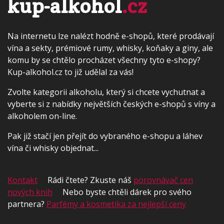
kup-alkohol
.cz
Na internetu lze nalézt hodně e-shopů, které prodávají
vína a sekty, prémiové rumy, whisky, koňaky a giny, ale
komu by se chtělo procházet všechny tyto e-shopy?
Kup-alkohol.cz to již udělal za vás!
Zvolte kategorii alkoholu, který si chcete vychutnat a
vyberte si z nabídky největších českých e-shopů s víny a
alkoholem on-line.
Pak již stačí jen přejít do vybraného e-shopu a láhev
vína či whisky objednat...
Kontakt
Rádi čtete? Zkuste náš
porovnávač cen
nových knih
Nebo byste chtěli dárek pro svého
partnera?
Parfémy a kosmetika za nejlepší ceny