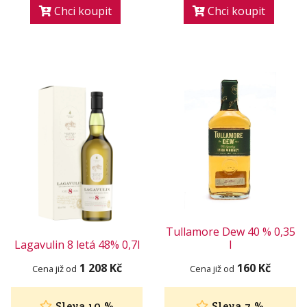
Chci koupit
Chci koupit
Tullamore Dew 40 % 0,35
Lagavulin 8 letá 48% 0,7l
l
1 208 Kč
160 Kč
Cena již od
Cena již od
Sleva 10 %
Sleva 7 %