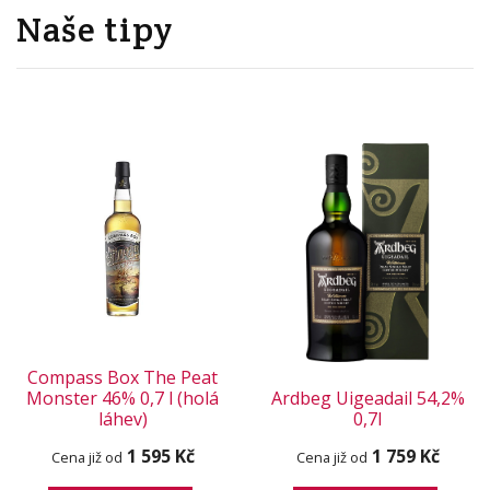
Naše tipy
Compass Box The Peat
Monster 46% 0,7 l (holá
Ardbeg Uigeadail 54,2%
láhev)
0,7l
1 595 Kč
1 759 Kč
Cena již od
Cena již od