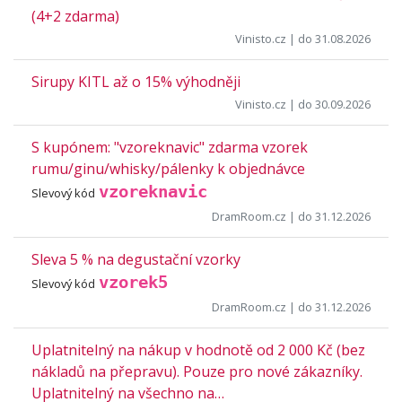
(4+2 zdarma)
Vinisto.cz
| do 31.08.2026
Sirupy KITL až o 15% výhodněji
Vinisto.cz
| do 30.09.2026
S kupónem: "vzoreknavic" zdarma vzorek
rumu/ginu/whisky/pálenky k objednávce
vzoreknavic
Slevový kód
DramRoom.cz
| do 31.12.2026
Sleva 5 % na degustační vzorky
vzorek5
Slevový kód
DramRoom.cz
| do 31.12.2026
Uplatnitelný na nákup v hodnotě od 2 000 Kč (bez
nákladů na přepravu). Pouze pro nové zákazníky.
Uplatnitelný na všechno na…