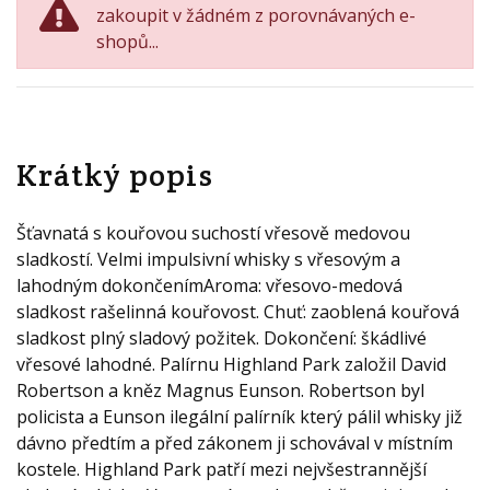
zakoupit v žádném z porovnávaných e-
shopů...
Krátký popis
Šťavnatá s kouřovou suchostí vřesově medovou
sladkostí. Velmi impulsivní whisky s vřesovým a
lahodným dokončenímAroma: vřesovo-medová
sladkost rašelinná kouřovost. Chuť: zaoblená kouřová
sladkost plný sladový požitek. Dokončení: škádlivé
vřesové lahodné. Palírnu Highland Park založil David
Robertson a kněz Magnus Eunson. Robertson byl
policista a Eunson ilegální palírník který pálil whisky již
dávno předtím a před zákonem ji schovával v místním
kostele. Highland Park patří mezi nejvšestrannější