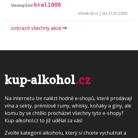
kral1000
Slevový kód
Vínokrál.cz
| do 31.01.2030
zobrazit všechny akce
kup-alkohol
.cz
Na internetu lze nalézt hodně e-shopů, které prodávají
vína a sekty, prémiové rumy, whisky, koňaky a giny, ale
komu by se chtělo procházet všechny tyto e-shopy?
Kup-alkohol.cz to již udělal za vás!
Zvolte kategorii alkoholu, který si chcete vychutnat a