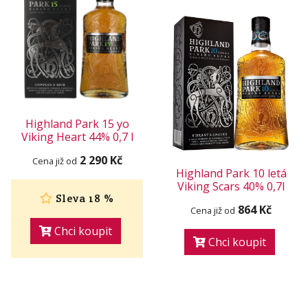
Highland Park 15 yo
Viking Heart 44% 0,7 l
2 290 Kč
Cena již od
Highland Park 10 letá
Viking Scars 40% 0,7l
Sleva 18 %
864 Kč
Cena již od
Chci koupit
Chci koupit