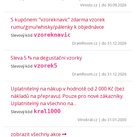
Vinisto.cz
| do 30.09.2026
S kupónem: "vzoreknavic" zdarma vzorek
rumu/ginu/whisky/pálenky k objednávce
vzoreknavic
Slevový kód
DramRoom.cz
| do 31.12.2026
Sleva 5 % na degustační vzorky
vzorek5
Slevový kód
DramRoom.cz
| do 31.12.2026
Uplatnitelný na nákup v hodnotě od 2 000 Kč (bez
nákladů na přepravu). Pouze pro nové zákazníky.
Uplatnitelný na všechno na…
kral1000
Slevový kód
Vínokrál.cz
| do 31.01.2030
zobrazit všechny akce