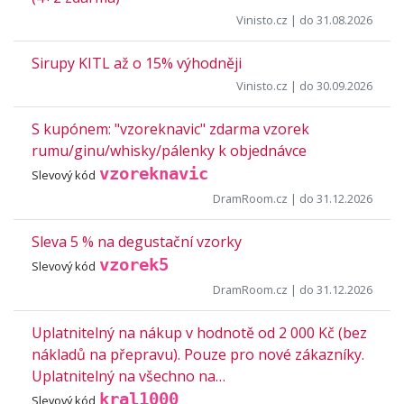
Vinisto.cz
| do 31.08.2026
Sirupy KITL až o 15% výhodněji
Vinisto.cz
| do 30.09.2026
S kupónem: "vzoreknavic" zdarma vzorek
rumu/ginu/whisky/pálenky k objednávce
vzoreknavic
Slevový kód
DramRoom.cz
| do 31.12.2026
Sleva 5 % na degustační vzorky
vzorek5
Slevový kód
DramRoom.cz
| do 31.12.2026
Uplatnitelný na nákup v hodnotě od 2 000 Kč (bez
nákladů na přepravu). Pouze pro nové zákazníky.
Uplatnitelný na všechno na…
kral1000
Slevový kód