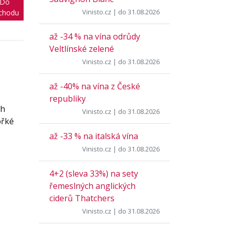
Do
Vinisto.cz
| do 31.08.2026
chodu
až -34 % na vína odrůdy
Veltlínské zelené
Vinisto.cz
| do 31.08.2026
až -40% na vína z České
republiky
ch
Vinisto.cz
| do 31.08.2026
ořké
až -33 % na italská vína
Vinisto.cz
| do 31.08.2026
4+2 (sleva 33%) na sety
řemeslných anglických
ciderů Thatchers
Vinisto.cz
| do 31.08.2026