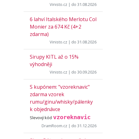
Vinisto.cz
| do 31.08.2026
6 lahví Italského Merlotu Col
Monier za 674 Kč (4+2
zdarma)
Vinisto.cz
| do 31.08.2026
Sirupy KITL až o 15%
výhodněji
Vinisto.cz
| do 30.09.2026
S kupónem: "vzoreknavic"
zdarma vzorek
rumu/ginu/whisky/pálenky
k objednávce
vzoreknavic
Slevový kód
DramRoom.cz
| do 31.12.2026