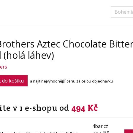
Brothers Aztec Chocolate Bitte
l (holá láhev)
ers
t do košíku
a najít nejvýhodnější cenu za celou objednávku
te v 1 e-shopu od
494 Kč
4bar.cz