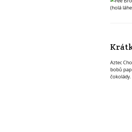
Krát
Aztec Cho
bobů papr
čokolády.