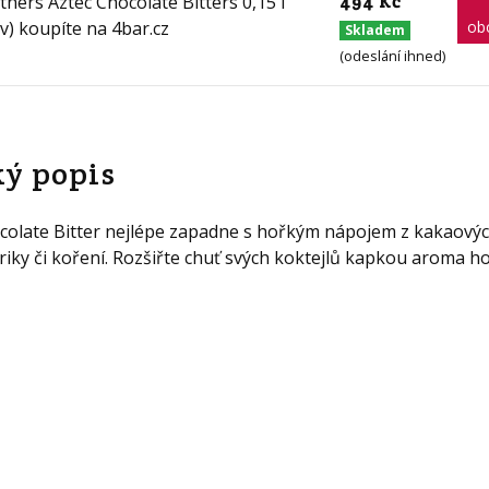
494 Kč
ob
Skladem
(odeslání ihned)
ký popis
colate Bitter nejlépe zapadne s hořkým nápojem z kakaový
iky či koření. Rozšiřte chuť svých koktejlů kapkou aroma h