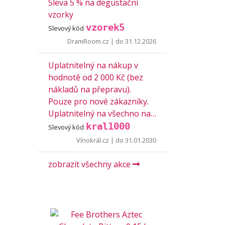
Sleva 5 % na degustační
vzorky
vzorek5
Slevový kód
DramRoom.cz
| do 31.12.2026
Uplatnitelný na nákup v
hodnotě od 2 000 Kč (bez
nákladů na přepravu).
Pouze pro nové zákazníky.
Uplatnitelný na všechno na…
kral1000
Slevový kód
Vínokrál.cz
| do 31.01.2030
zobrazit všechny akce