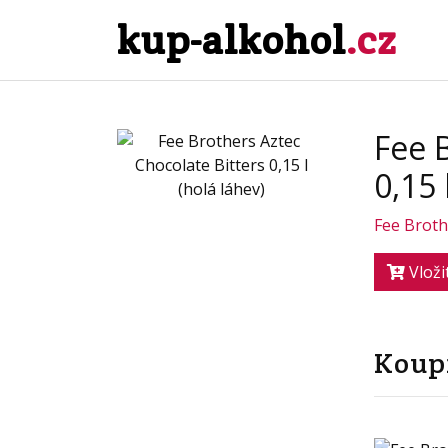
kup-alkohol
.cz
Fee 
0,15 
Fee Broth
Vloži
Koupí