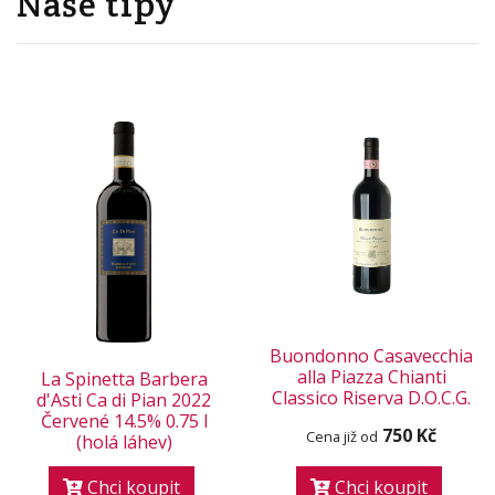
Naše tipy
Buondonno Casavecchia
alla Piazza Chianti
La Spinetta Barbera
Classico Riserva D.O.C.G.
d'Asti Ca di Pian 2022
Červené 14.5% 0.75 l
750 Kč
Cena již od
(holá láhev)
Chci koupit
Chci koupit