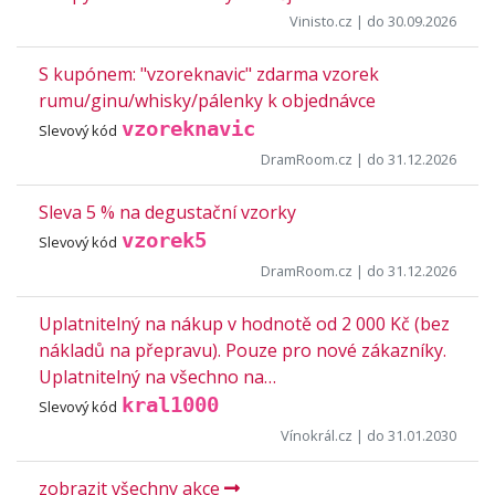
Vinisto.cz
| do 30.09.2026
S kupónem: "vzoreknavic" zdarma vzorek
rumu/ginu/whisky/pálenky k objednávce
vzoreknavic
Slevový kód
DramRoom.cz
| do 31.12.2026
Sleva 5 % na degustační vzorky
vzorek5
Slevový kód
DramRoom.cz
| do 31.12.2026
Uplatnitelný na nákup v hodnotě od 2 000 Kč (bez
nákladů na přepravu). Pouze pro nové zákazníky.
Uplatnitelný na všechno na…
kral1000
Slevový kód
Vínokrál.cz
| do 31.01.2030
zobrazit všechny akce