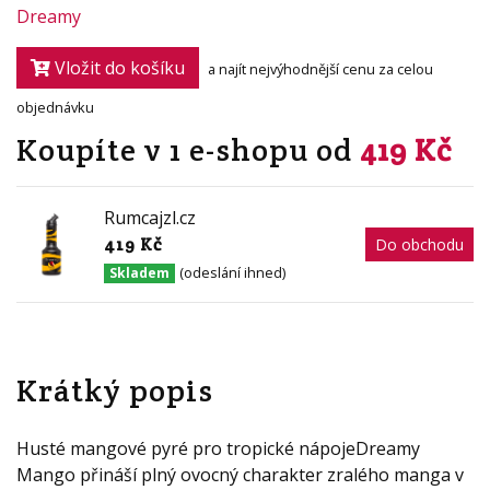
Dreamy
Vložit do košíku
a najít nejvýhodnější cenu za celou
objednávku
Koupíte v 1 e-shopu od
419 Kč
Rumcajzl.cz
419 Kč
Do obchodu
(odeslání ihned)
Skladem
Krátký popis
Husté mangové pyré pro tropické nápojeDreamy
Mango přináší plný ovocný charakter zralého manga v