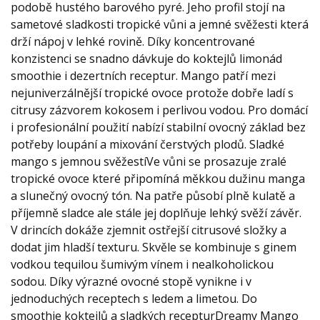
podobě hustého barového pyré. Jeho profil stojí na
sametové sladkosti tropické vůni a jemné svěžesti která
drží nápoj v lehké rovině. Díky koncentrované
konzistenci se snadno dávkuje do koktejlů limonád
smoothie i dezertních receptur. Mango patří mezi
nejuniverzálnější tropické ovoce protože dobře ladí s
citrusy zázvorem kokosem i perlivou vodou. Pro domácí
i profesionální použití nabízí stabilní ovocný základ bez
potřeby loupání a mixování čerstvých plodů. Sladké
mango s jemnou svěžestíVe vůni se prosazuje zralé
tropické ovoce které připomíná měkkou dužinu manga
a slunečný ovocný tón. Na patře působí plně kulatě a
příjemně sladce ale stále jej doplňuje lehký svěží závěr.
V drincích dokáže zjemnit ostřejší citrusové složky a
dodat jim hladší texturu. Skvěle se kombinuje s ginem
vodkou tequilou šumivým vínem i nealkoholickou
sodou. Díky výrazné ovocné stopě vynikne i v
jednoduchých receptech s ledem a limetou. Do
smoothie koktejlů a sladkých recepturDreamy Mango