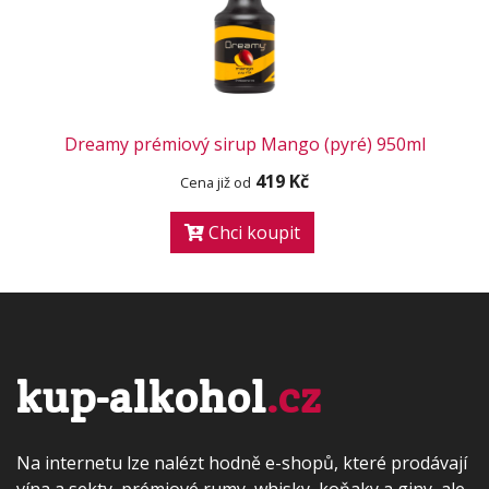
Dreamy prémiový sirup Mango (pyré) 950ml
419 Kč
Cena již od
Chci koupit
kup-alkohol
.cz
Na internetu lze nalézt hodně e-shopů, které prodávají