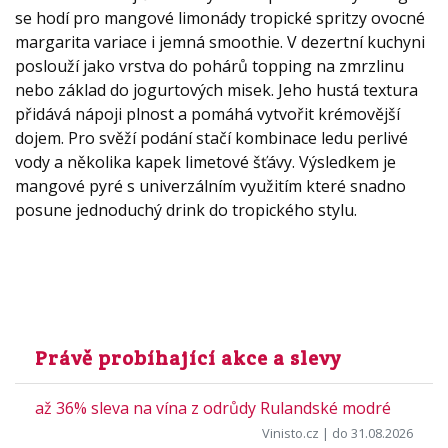
se hodí pro mangové limonády tropické spritzy ovocné
margarita variace i jemná smoothie. V dezertní kuchyni
poslouží jako vrstva do pohárů topping na zmrzlinu
nebo základ do jogurtových misek. Jeho hustá textura
přidává nápoji plnost a pomáhá vytvořit krémovější
dojem. Pro svěží podání stačí kombinace ledu perlivé
vody a několika kapek limetové šťávy. Výsledkem je
mangové pyré s univerzálním využitím které snadno
posune jednoduchý drink do tropického stylu.
Právě probíhající akce a slevy
až 36% sleva na vína z odrůdy Rulandské modré
Vinisto.cz
| do 31.08.2026