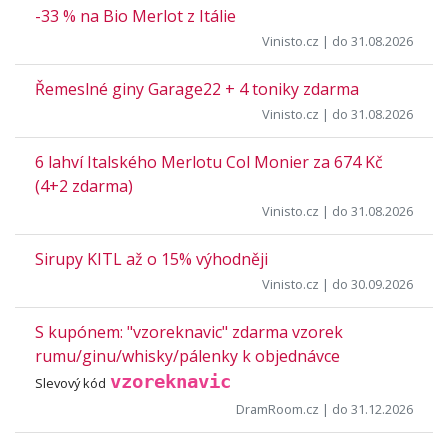
-33 % na Bio Merlot z Itálie
Vinisto.cz
| do 31.08.2026
Řemeslné giny Garage22 + 4 toniky zdarma
Vinisto.cz
| do 31.08.2026
6 lahví Italského Merlotu Col Monier za 674 Kč
(4+2 zdarma)
Vinisto.cz
| do 31.08.2026
Sirupy KITL až o 15% výhodněji
Vinisto.cz
| do 30.09.2026
S kupónem: "vzoreknavic" zdarma vzorek
rumu/ginu/whisky/pálenky k objednávce
vzoreknavic
Slevový kód
DramRoom.cz
| do 31.12.2026