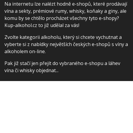
Na internetu lze nalézt hodně e-shopů, které prodávají
vína a sekty, prémiové rumy, whisky, koňaky a giny, ale
komu by se chtělo procházet všechny tyto e-shopy?
Kup-alkohol.cz to již udělal za vás!
Zvolte kategorii alkoholu, který si chcete vychutnat a
vyberte si z nabídky největších českých e-shopů s víny a
alkoholem on-line.
Pak již stačí jen přejít do vybraného e-shopu a láhev
vína či whisky objednat...
Kontakt
Rádi čtete? Zkuste náš
porovnávač cen
nových knih
Nebo byste chtěli dárek pro svého
partnera?
Parfémy a kosmetika za nejlepší ceny