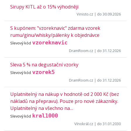
Sirupy KITL až o 15% výhodněji
Vinisto.cz
| do 30.09.2026
S kupónem: "vzoreknavic" zdarma vzorek
rumu/ginu/whisky/pálenky k objednávce
vzoreknavic
Slevový kód
DramRoom.cz
| do 31.12.2026
Sleva 5 % na degustační vzorky
vzorek5
Slevový kód
DramRoom.cz
| do 31.12.2026
Uplatnitelný na nákup v hodnotě od 2 000 Kč (bez
nákladů na přepravu). Pouze pro nové zákazníky.
Uplatnitelný na všechno na…
kral1000
Slevový kód
Vínokrál.cz
| do 31.01.2030