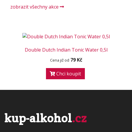
zobrazit všechny akce
Double Dutch Indian Tonic Water 0,5l
79 Kč
Cena již od
Chci koupit
kup-alkohol
.cz