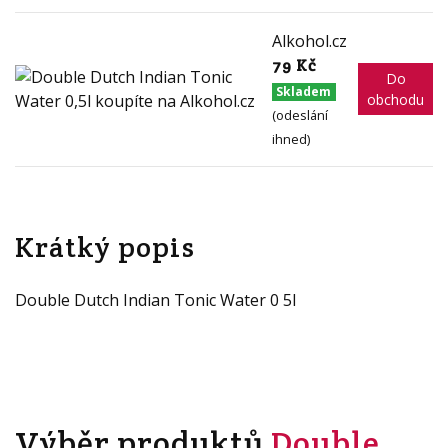
Alkohol.cz
79 Kč
Do
Skladem
obchodu
(odeslání
ihned)
Krátký popis
Double Dutch Indian Tonic Water 0 5l
Výběr produktů
Double