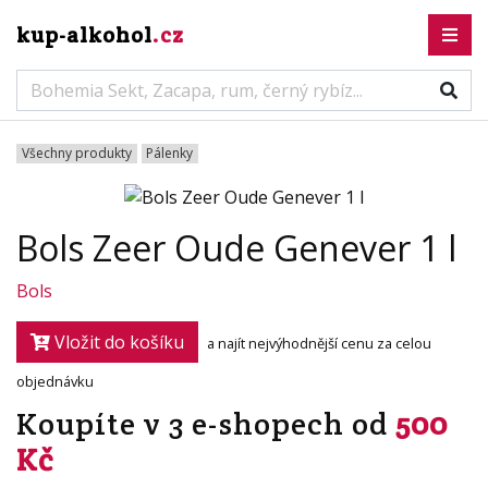
kup-alkohol
.cz
Všechny produkty
Pálenky
Bols Zeer Oude Genever 1 l
Bols
Vložit do košíku
a najít nejvýhodnější cenu za celou
objednávku
Koupíte v 3 e-shopech od
500
Kč