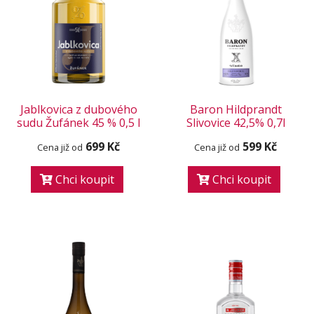
Jablkovica z dubového
Baron Hildprandt
sudu Žufánek 45 % 0,5 l
Slivovice 42,5% 0,7l
699 Kč
599 Kč
Cena již od
Cena již od
Chci koupit
Chci koupit