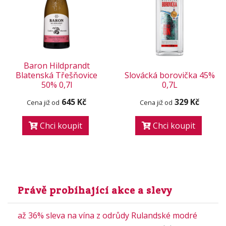
Baron Hildprandt
Blatenská Třešňovice
Slovácká borovička 45%
50% 0,7l
0,7L
645 Kč
329 Kč
Cena již od
Cena již od
Chci koupit
Chci koupit
Právě probíhající akce a slevy
až 36% sleva na vína z odrůdy Rulandské modré