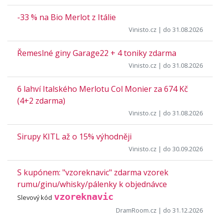
-33 % na Bio Merlot z Itálie
Vinisto.cz
| do 31.08.2026
Řemeslné giny Garage22 + 4 toniky zdarma
Vinisto.cz
| do 31.08.2026
6 lahví Italského Merlotu Col Monier za 674 Kč
(4+2 zdarma)
Vinisto.cz
| do 31.08.2026
Sirupy KITL až o 15% výhodněji
Vinisto.cz
| do 30.09.2026
S kupónem: "vzoreknavic" zdarma vzorek
rumu/ginu/whisky/pálenky k objednávce
vzoreknavic
Slevový kód
DramRoom.cz
| do 31.12.2026