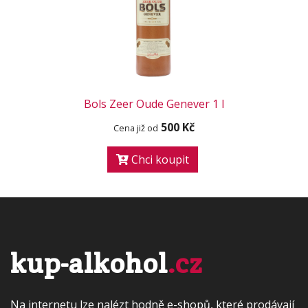
Bols Zeer Oude Genever 1 l
500 Kč
Cena již od
Chci koupit
kup-alkohol
.cz
Na internetu lze nalézt hodně e-shopů, které prodávají