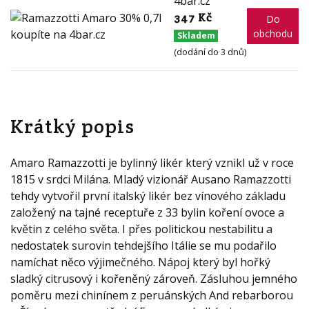
4bar.cz
347 Kč
Do
obchodu
Skladem
(dodání do 3 dnů)
Krátký popis
Amaro Ramazzotti je bylinný likér který vznikl už v roce
1815 v srdci Milána. Mladý vizionář Ausano Ramazzotti
tehdy vytvořil první italský likér bez vínového základu
založený na tajné receptuře z 33 bylin koření ovoce a
květin z celého světa. I přes politickou nestabilitu a
nedostatek surovin tehdejšího Itálie se mu podařilo
namíchat něco výjimečného. Nápoj který byl hořký
sladký citrusový i kořeněný zároveň. Zásluhou jemného
poměru mezi chinínem z peruánských And rebarborou