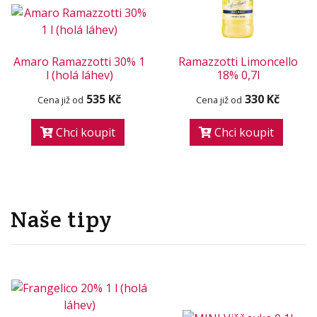
Amaro Ramazzotti 30% 1
Ramazzotti Limoncello
l (holá láhev)
18% 0,7l
535 Kč
330 Kč
Cena již od
Cena již od
Chci koupit
Chci koupit
Naše tipy