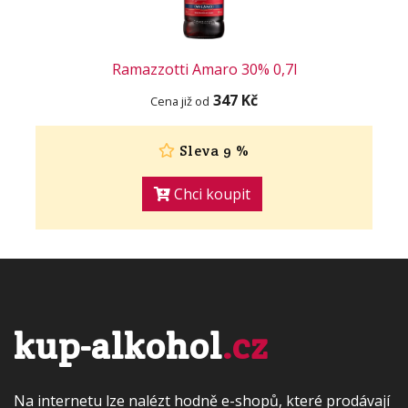
Ramazzotti Amaro 30% 0,7l
347 Kč
Cena již od
Sleva 9 %
Chci koupit
kup-alkohol
.cz
Na internetu lze nalézt hodně e-shopů, které prodávají