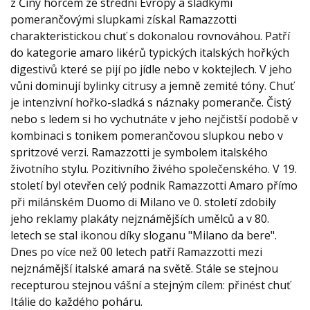
z Číny horcem ze střední Evropy a sladkými
pomerančovými slupkami získal Ramazzotti
charakteristickou chuť s dokonalou rovnováhou. Patří
do kategorie amaro likérů typických italských hořkých
digestivů které se pijí po jídle nebo v koktejlech. V jeho
vůni dominují bylinky citrusy a jemně zemité tóny. Chuť
je intenzivní hořko-sladká s náznaky pomeranče. Čistý
nebo s ledem si ho vychutnáte v jeho nejčistší podobě v
kombinaci s tonikem pomerančovou slupkou nebo v
spritzové verzi. Ramazzotti je symbolem italského
životního stylu. Pozitivního živého společenského. V 19.
století byl otevřen celý podnik Ramazzotti Amaro přímo
při milánském Duomo di Milano ve 0. století zdobily
jeho reklamy plakáty nejznámějších umělců a v 80.
letech se stal ikonou díky sloganu "Milano da bere".
Dnes po více než 00 letech patří Ramazzotti mezi
nejznámější italské amará na světě. Stále se stejnou
recepturou stejnou vášní a stejným cílem: přinést chuť
Itálie do každého poháru.