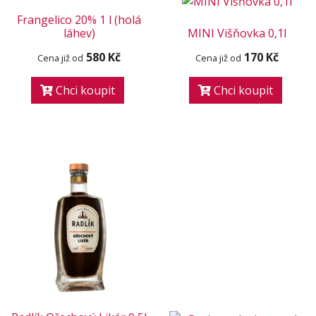
Frangelico 20% 1 l (holá
láhev)
MINI Višňovka 0,1l
580 Kč
170 Kč
Cena již od
Cena již od
Chci koupit
Chci koupit