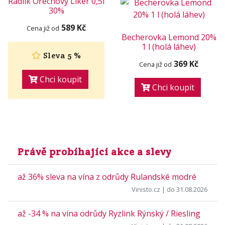
Radlík Ořechový Likér 0,5l
30%
589 Kč
Cena již od
Becherovka Lemond 20%
1 l (holá láhev)
Sleva 5 %
369 Kč
Cena již od
Chci koupit
Chci koupit
Právě probíhající akce a slevy
až 36% sleva na vína z odrůdy Rulandské modré
Vinisto.cz
| do 31.08.2026
až -34 % na vína odrůdy Ryzlink Rýnský / Riesling