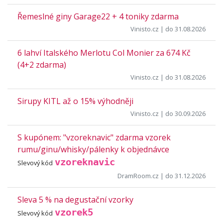
Řemeslné giny Garage22 + 4 toniky zdarma
Vinisto.cz
| do 31.08.2026
6 lahví Italského Merlotu Col Monier za 674 Kč
(4+2 zdarma)
Vinisto.cz
| do 31.08.2026
Sirupy KITL až o 15% výhodněji
Vinisto.cz
| do 30.09.2026
S kupónem: "vzoreknavic" zdarma vzorek
rumu/ginu/whisky/pálenky k objednávce
vzoreknavic
Slevový kód
DramRoom.cz
| do 31.12.2026
Sleva 5 % na degustační vzorky
vzorek5
Slevový kód