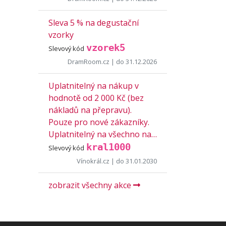
Sleva 5 % na degustační
vzorky
vzorek5
Slevový kód
DramRoom.cz
| do 31.12.2026
Uplatnitelný na nákup v
hodnotě od 2 000 Kč (bez
nákladů na přepravu).
Pouze pro nové zákazníky.
Uplatnitelný na všechno na…
kral1000
Slevový kód
Vínokrál.cz
| do 31.01.2030
zobrazit všechny akce