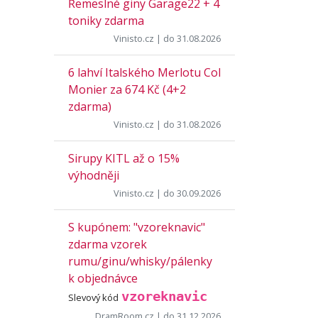
Řemeslné giny Garage22 + 4
toniky zdarma
Vinisto.cz
| do 31.08.2026
6 lahví Italského Merlotu Col
Monier za 674 Kč (4+2
zdarma)
Vinisto.cz
| do 31.08.2026
Sirupy KITL až o 15%
výhodněji
Vinisto.cz
| do 30.09.2026
S kupónem: "vzoreknavic"
zdarma vzorek
rumu/ginu/whisky/pálenky
k objednávce
vzoreknavic
Slevový kód
DramRoom.cz
| do 31.12.2026