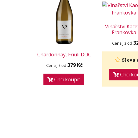
Vinařství Kacet
Frankovka
3
Cena již od
Chardonnay, Friuli DOC
Sleva 
379 Kč
Cena již od
Chci ko
Chci koupit