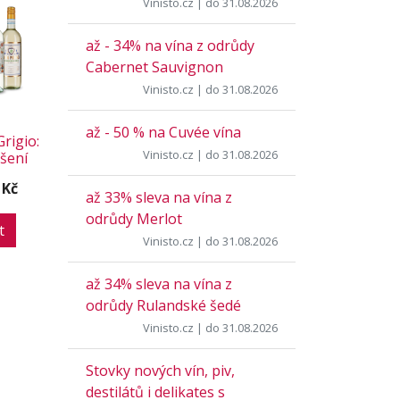
Vinisto.cz
| do 31.08.2026
až - 34% na vína z odrůdy
Cabernet Sauvignon
Vinisto.cz
| do 31.08.2026
až - 50 % na Cuvée vína
rigio:
Vinisto.cz
| do 31.08.2026
ěšení
 Kč
až 33% sleva na vína z
odrůdy Merlot
t
Vinisto.cz
| do 31.08.2026
až 34% sleva na vína z
odrůdy Rulandské šedé
Vinisto.cz
| do 31.08.2026
Stovky nových vín, piv,
destilátů i delikates s