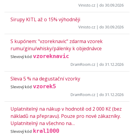
Vinisto.cz
| do 30.09.2026
Sirupy KITL až o 15% výhodněji
Vinisto.cz
| do 30.09.2026
S kupónem: "vzoreknavic" zdarma vzorek
rumu/ginu/whisky/pálenky k objednávce
vzoreknavic
Slevový kód
DramRoom.cz
| do 31.12.2026
Sleva 5 % na degustační vzorky
vzorek5
Slevový kód
DramRoom.cz
| do 31.12.2026
Uplatnitelný na nákup v hodnotě od 2 000 Kč (bez
nákladů na přepravu). Pouze pro nové zákazníky.
Uplatnitelný na všechno na…
kral1000
Slevový kód