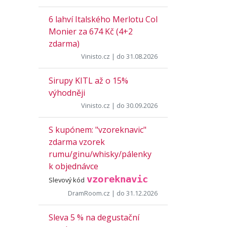
6 lahví Italského Merlotu Col
Monier za 674 Kč (4+2
zdarma)
Vinisto.cz
| do 31.08.2026
Sirupy KITL až o 15%
výhodněji
Vinisto.cz
| do 30.09.2026
S kupónem: "vzoreknavic"
zdarma vzorek
rumu/ginu/whisky/pálenky
k objednávce
vzoreknavic
Slevový kód
DramRoom.cz
| do 31.12.2026
Sleva 5 % na degustační