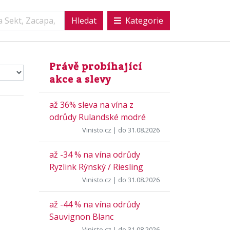
Kategorie
Právě probíhající
akce a slevy
až 36% sleva na vína z
odrůdy Rulandské modré
Vinisto.cz
| do 31.08.2026
až -34 % na vína odrůdy
Ryzlink Rýnský / Riesling
Vinisto.cz
| do 31.08.2026
až -44 % na vína odrůdy
Sauvignon Blanc
Vinisto.cz
| do 31.08.2026