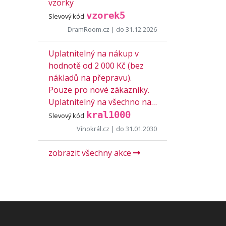
vzorky
vzorek5
Slevový kód
DramRoom.cz
| do 31.12.2026
Uplatnitelný na nákup v
hodnotě od 2 000 Kč (bez
nákladů na přepravu).
Pouze pro nové zákazníky.
Uplatnitelný na všechno na…
kral1000
Slevový kód
Vínokrál.cz
| do 31.01.2030
zobrazit všechny akce