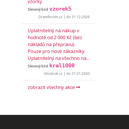
vzorky
vzorek5
Slevový kód
DramRoom.cz
| do 31.12.2026
Uplatnitelný na nákup v
hodnotě od 2 000 Kč (bez
nákladů na přepravu).
Pouze pro nové zákazníky.
Uplatnitelný na všechno na…
kral1000
Slevový kód
Vínokrál.cz
| do 31.01.2030
zobrazit všechny akce