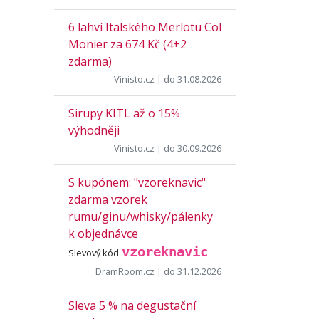
6 lahví Italského Merlotu Col
Monier za 674 Kč (4+2
zdarma)
Vinisto.cz
| do 31.08.2026
Sirupy KITL až o 15%
výhodněji
Vinisto.cz
| do 30.09.2026
S kupónem: "vzoreknavic"
zdarma vzorek
rumu/ginu/whisky/pálenky
k objednávce
vzoreknavic
Slevový kód
DramRoom.cz
| do 31.12.2026
Sleva 5 % na degustační