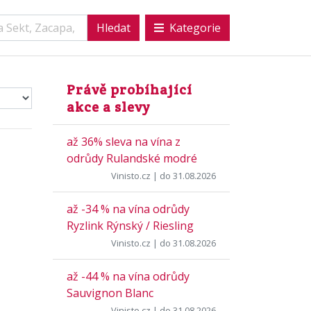
Kategorie
Právě probíhající
akce a slevy
až 36% sleva na vína z
odrůdy Rulandské modré
Vinisto.cz
| do 31.08.2026
až -34 % na vína odrůdy
Ryzlink Rýnský / Riesling
Vinisto.cz
| do 31.08.2026
až -44 % na vína odrůdy
Sauvignon Blanc
Vinisto.cz
| do 31.08.2026