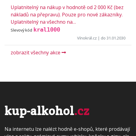
Uplatnitelný na nákup v hodnotě od 2 000 Kč (bez
nákladů na přepravu). Pouze pro nové zákazníky.
Uplatnitelný na všechno na…
kral1000
Slevový kód
Vínokrál.cz
| do 31.01.2030
zobrazit všechny akce
kup-alkohol
.cz
Na internetu lze nalézt hodně e-shopů, které prodávají