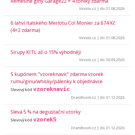
Řemeslné giny Garage22 + 4 toniky zdarma
Vinisto.cz
| do 31.08.2026
6 lahví Italského Merlotu Col Monier za 674 Kč
(4+2 zdarma)
Vinisto.cz
| do 31.08.2026
Sirupy KITL až o 15% výhodněji
Vinisto.cz
| do 30.09.2026
S kupónem: "vzoreknavic" zdarma vzorek
rumu/ginu/whisky/pálenky k objednávce
vzoreknavic
Slevový kód
DramRoom.cz
| do 31.12.2026
Sleva 5 % na degustační vzorky
vzorek5
Slevový kód
DramRoom.cz
| do 31.12.2026