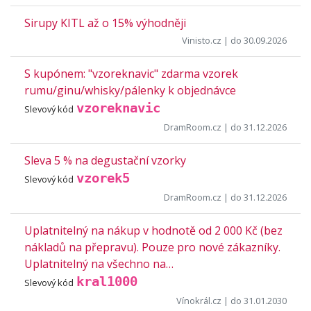
Sirupy KITL až o 15% výhodněji
Vinisto.cz
| do 30.09.2026
S kupónem: "vzoreknavic" zdarma vzorek
rumu/ginu/whisky/pálenky k objednávce
vzoreknavic
Slevový kód
DramRoom.cz
| do 31.12.2026
Sleva 5 % na degustační vzorky
vzorek5
Slevový kód
DramRoom.cz
| do 31.12.2026
Uplatnitelný na nákup v hodnotě od 2 000 Kč (bez
nákladů na přepravu). Pouze pro nové zákazníky.
Uplatnitelný na všechno na…
kral1000
Slevový kód
Vínokrál.cz
| do 31.01.2030