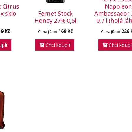
 Citrus
Napoleo
1x sklo
Fernet Stock
Ambassador
Honey 27% 0,5l
0,7 l (holá lá
19 Kč
169 Kč
226 
Cena již od
Cena již od
upit
Chci koupit
Chci koupi