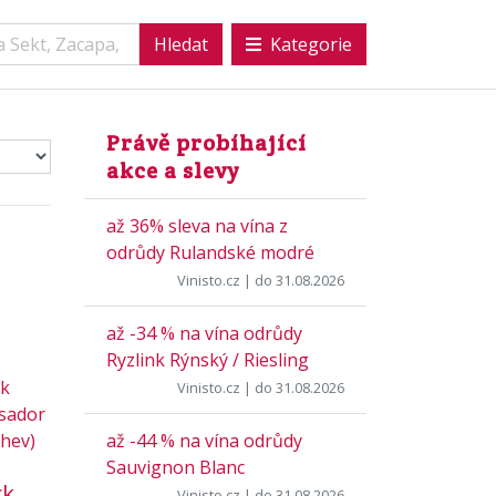
Kategorie
Právě probíhající
akce a slevy
až 36% sleva na vína z
odrůdy Rulandské modré
Vinisto.cz
| do 31.08.2026
až -34 % na vína odrůdy
Ryzlink Rýnský / Riesling
Vinisto.cz
| do 31.08.2026
až -44 % na vína odrůdy
Sauvignon Blanc
ck
Vinisto.cz
| do 31.08.2026