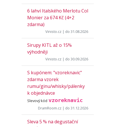
6 lahví Italského Merlotu Col
Monier za 674 Kč (4+2
zdarma)
Vinisto.cz
| do 31.08.2026
Sirupy KITL až o 15%
výhodněji
Vinisto.cz
| do 30.09.2026
S kupónem: "vzoreknavic"
zdarma vzorek
rumu/ginu/whisky/pálenky
k objednávce
vzoreknavic
Slevový kód
DramRoom.cz
| do 31.12.2026
Sleva 5 % na degustační