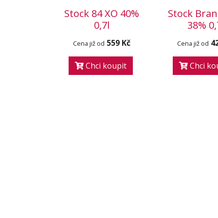
Stock 84 XO 40%
Stock Bra
0,7l
38% 0,
559 Kč
4
Cena již od
Cena již od
Chci koupit
Chci ko