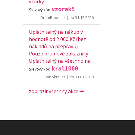
vzorky
vzorek5
Slevový kód
DramRoom.cz
| do 31.12.2026
Uplatnitelný na nákup v
hodnotě od 2 000 Kč (bez
nákladů na přepravu).
Pouze pro nové zákazníky.
Uplatnitelný na všechno na…
kral1000
Slevový kód
Vínokrál.cz
| do 31.01.2030
zobrazit všechny akce