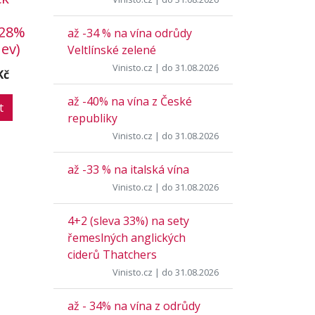
n
 28%
až -34 % na vína odrůdy
hev)
Veltlínské zelené
Vinisto.cz
| do 31.08.2026
Kč
až -40% na vína z České
t
republiky
Vinisto.cz
| do 31.08.2026
až -33 % na italská vína
Vinisto.cz
| do 31.08.2026
4+2 (sleva 33%) na sety
řemeslných anglických
ciderů Thatchers
Vinisto.cz
| do 31.08.2026
až - 34% na vína z odrůdy