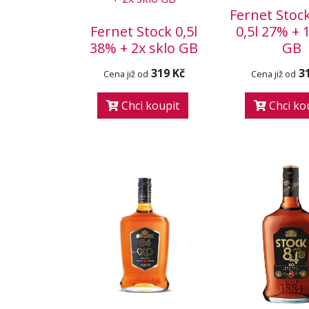
Fernet Stock
Fernet Stock 0,5l
0,5l 27% + 
38% + 2x sklo GB
GB
319 Kč
3
Cena již od
Cena již od
Chci koupit
Chci ko