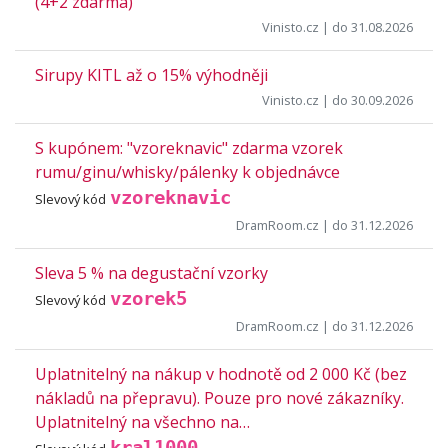
(4+2 zdarma)
Vinisto.cz
| do 31.08.2026
Sirupy KITL až o 15% výhodněji
Vinisto.cz
| do 30.09.2026
S kupónem: "vzoreknavic" zdarma vzorek
rumu/ginu/whisky/pálenky k objednávce
vzoreknavic
Slevový kód
DramRoom.cz
| do 31.12.2026
Sleva 5 % na degustační vzorky
vzorek5
Slevový kód
DramRoom.cz
| do 31.12.2026
Uplatnitelný na nákup v hodnotě od 2 000 Kč (bez
nákladů na přepravu). Pouze pro nové zákazníky.
Uplatnitelný na všechno na…
kral1000