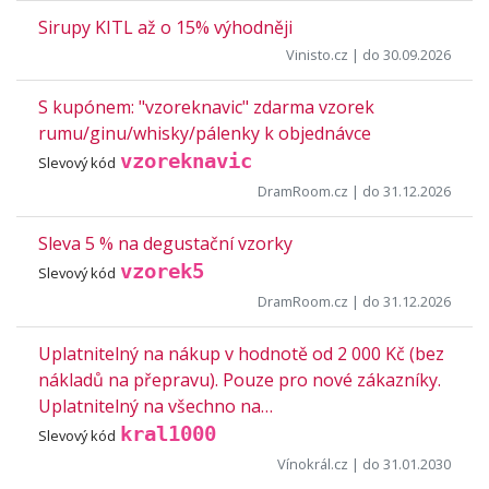
Sirupy KITL až o 15% výhodněji
Vinisto.cz
| do 30.09.2026
S kupónem: "vzoreknavic" zdarma vzorek
rumu/ginu/whisky/pálenky k objednávce
vzoreknavic
Slevový kód
DramRoom.cz
| do 31.12.2026
Sleva 5 % na degustační vzorky
vzorek5
Slevový kód
DramRoom.cz
| do 31.12.2026
Uplatnitelný na nákup v hodnotě od 2 000 Kč (bez
nákladů na přepravu). Pouze pro nové zákazníky.
Uplatnitelný na všechno na…
kral1000
Slevový kód
Vínokrál.cz
| do 31.01.2030