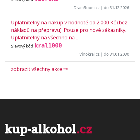
DramRoom.cz
| do 31.12.2026
Uplatnitelný na nákup v hodnotě od 2 000 Kč (bez
nákladů na přepravu). Pouze pro nové zákazníky.
Uplatnitelný na všechno na…
kral1000
Slevový kód
Vínokrál.cz
| do 31.01.2030
zobrazit všechny akce
kup-alkohol
.cz