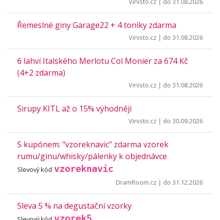
Vinisto.cz
| do 31.08.2026
Řemeslné giny Garage22 + 4 toniky zdarma
Vinisto.cz
| do 31.08.2026
6 lahví Italského Merlotu Col Monier za 674 Kč
(4+2 zdarma)
Vinisto.cz
| do 31.08.2026
Sirupy KITL až o 15% výhodněji
Vinisto.cz
| do 30.09.2026
S kupónem: "vzoreknavic" zdarma vzorek
rumu/ginu/whisky/pálenky k objednávce
vzoreknavic
Slevový kód
DramRoom.cz
| do 31.12.2026
Sleva 5 % na degustační vzorky
vzorek5
Slevový kód