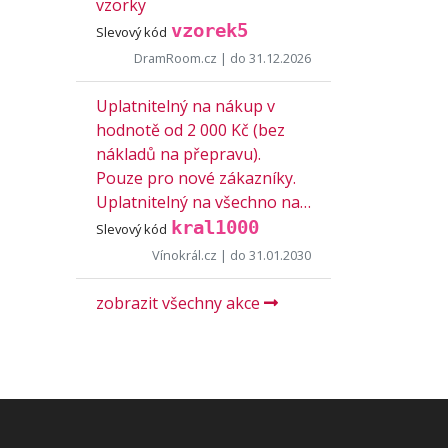
vzorky
vzorek5
Slevový kód
DramRoom.cz
| do 31.12.2026
Uplatnitelný na nákup v
hodnotě od 2 000 Kč (bez
nákladů na přepravu).
Pouze pro nové zákazníky.
Uplatnitelný na všechno na…
kral1000
Slevový kód
Vínokrál.cz
| do 31.01.2030
zobrazit všechny akce