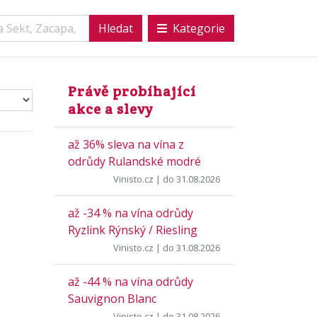
Kategorie
Právě probíhající
akce a slevy
až 36% sleva na vína z
odrůdy Rulandské modré
Vinisto.cz
| do 31.08.2026
až -34 % na vína odrůdy
Ryzlink Rýnský / Riesling
Vinisto.cz
| do 31.08.2026
až -44 % na vína odrůdy
Sauvignon Blanc
Vinisto.cz
| do 31.08.2026