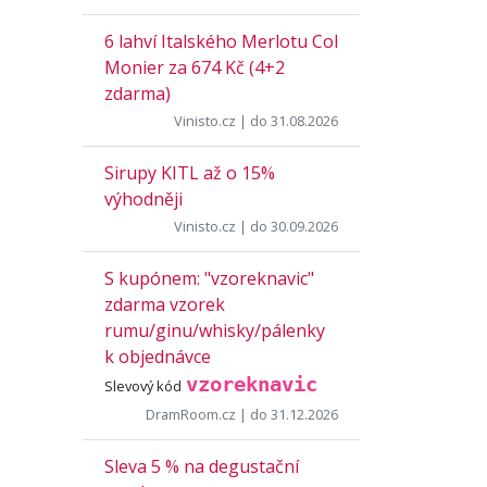
6 lahví Italského Merlotu Col
Monier za 674 Kč (4+2
zdarma)
Vinisto.cz
| do 31.08.2026
Sirupy KITL až o 15%
výhodněji
Vinisto.cz
| do 30.09.2026
S kupónem: "vzoreknavic"
zdarma vzorek
rumu/ginu/whisky/pálenky
k objednávce
vzoreknavic
Slevový kód
DramRoom.cz
| do 31.12.2026
Sleva 5 % na degustační