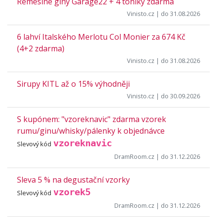
Řemeslné giny Garage22 + 4 toniky zdarma
Vinisto.cz
| do 31.08.2026
6 lahví Italského Merlotu Col Monier za 674 Kč
(4+2 zdarma)
Vinisto.cz
| do 31.08.2026
Sirupy KITL až o 15% výhodněji
Vinisto.cz
| do 30.09.2026
S kupónem: "vzoreknavic" zdarma vzorek
rumu/ginu/whisky/pálenky k objednávce
vzoreknavic
Slevový kód
DramRoom.cz
| do 31.12.2026
Sleva 5 % na degustační vzorky
vzorek5
Slevový kód
DramRoom.cz
| do 31.12.2026