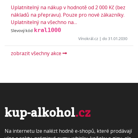
Uplatnitelný na nákup v hodnotě od 2 000 Kč (bez
nákladů na přepravu). Pouze pro nové zákazníky.
Uplatnitelný na všechno na…
kral1000
Slevový kód
Vínokrál.cz
| do 31.01.2030
zobrazit všechny akce
kup-alkohol
.cz
Na internetu lze nalézt hodně e-shopů, které prodávají