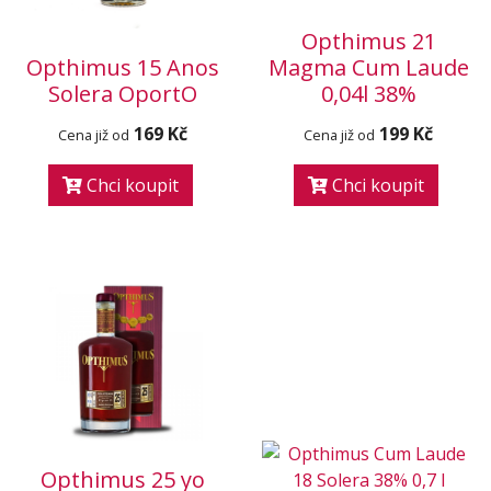
Opthimus 21
Opthimus 15 Anos
Magma Cum Laude
Solera OportO
0,04l 38%
169 Kč
199 Kč
Cena již od
Cena již od
Chci koupit
Chci koupit
Opthimus 25 yo