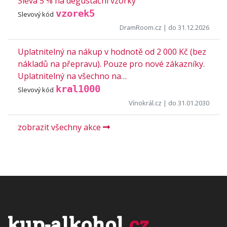
Sleva 5 % na degustační vzorky
vzorek5
Slevový kód
DramRoom.cz
| do 31.12.2026
Uplatnitelný na nákup v hodnotě od 2 000 Kč (bez
nákladů na přepravu). Pouze pro nové zákazníky.
Uplatnitelný na všechno na…
kral1000
Slevový kód
Vínokrál.cz
| do 31.01.2030
zobrazit všechny akce
kup-alkohol
.cz