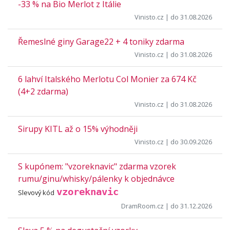
-33 % na Bio Merlot z Itálie
Vinisto.cz
| do 31.08.2026
Řemeslné giny Garage22 + 4 toniky zdarma
Vinisto.cz
| do 31.08.2026
6 lahví Italského Merlotu Col Monier za 674 Kč
(4+2 zdarma)
Vinisto.cz
| do 31.08.2026
Sirupy KITL až o 15% výhodněji
Vinisto.cz
| do 30.09.2026
S kupónem: "vzoreknavic" zdarma vzorek
rumu/ginu/whisky/pálenky k objednávce
vzoreknavic
Slevový kód
DramRoom.cz
| do 31.12.2026