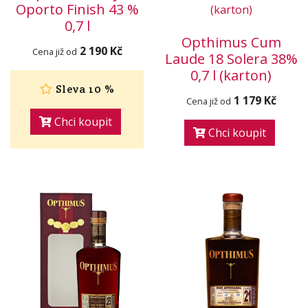
Oporto Finish 43 %
0,7 l
Opthimus Cum
2 190 Kč
Cena již od
Laude 18 Solera 38%
0,7 l (karton)
Sleva 10 %
1 179 Kč
Cena již od
Chci koupit
Chci koupit