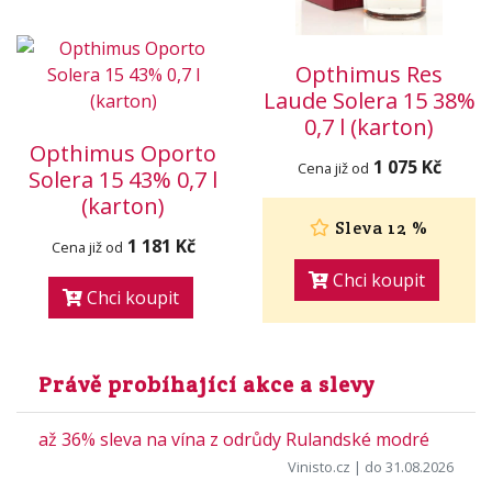
Opthimus Res
Laude Solera 15 38%
0,7 l (karton)
Opthimus Oporto
1 075 Kč
Cena již od
Solera 15 43% 0,7 l
(karton)
Sleva 12 %
1 181 Kč
Cena již od
Chci koupit
Chci koupit
Právě probíhající akce a slevy
až 36% sleva na vína z odrůdy Rulandské modré
Vinisto.cz
| do 31.08.2026