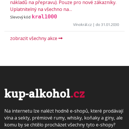
nákladů na přepravu). Pouze pro nové zákazníky.
Uplatnitelný na všechno na…
kral1000
Slevový kód
Vínokrál.cz
| do 31.01.2030
zobrazit všechny akce
kup-alkohol
.cz
Na internetu lze nalézt hodně e-shopů, které prodávají
vína a sekty, prémiové rumy, whisky, koňaky a giny, ale
komu by se chtělo procházet všechny tyto e-shopy?