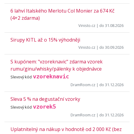
6 lahví Italského Merlotu Col Monier za 674 Kč
(4+2 zdarma)
Vinisto.cz
| do 31.08.2026
Sirupy KITL až o 15% výhodněji
Vinisto.cz
| do 30.09.2026
S kupónem: "vzoreknavic" zdarma vzorek
rumu/ginu/whisky/pálenky k objednávce
vzoreknavic
Slevový kód
DramRoom.cz
| do 31.12.2026
Sleva 5 % na degustační vzorky
vzorek5
Slevový kód
DramRoom.cz
| do 31.12.2026
Uplatnitelný na nákup v hodnotě od 2 000 Kč (bez