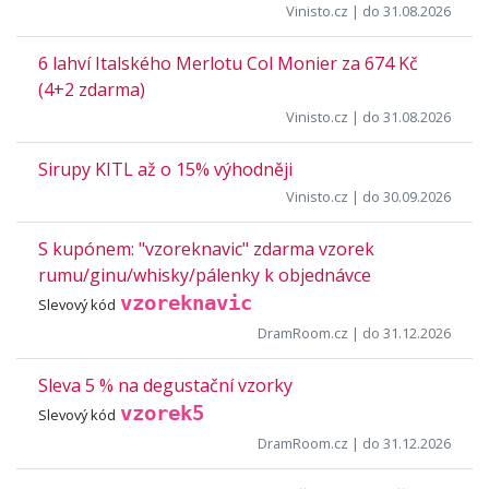
Vinisto.cz
| do 31.08.2026
6 lahví Italského Merlotu Col Monier za 674 Kč
(4+2 zdarma)
Vinisto.cz
| do 31.08.2026
Sirupy KITL až o 15% výhodněji
Vinisto.cz
| do 30.09.2026
S kupónem: "vzoreknavic" zdarma vzorek
rumu/ginu/whisky/pálenky k objednávce
vzoreknavic
Slevový kód
DramRoom.cz
| do 31.12.2026
Sleva 5 % na degustační vzorky
vzorek5
Slevový kód
DramRoom.cz
| do 31.12.2026