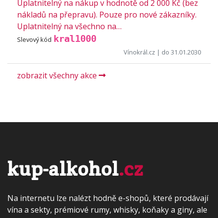
Uplatnitelný na nákup v hodnotě od 2 000 Kč (bez
nákladů na přepravu). Pouze pro nové zákazníky.
Uplatnitelný na všechno na…
kral1000
Slevový kód
Vínokrál.cz
| do 31.01.2030
zobrazit všechny akce
kup-alkohol
.cz
Na internetu lze nalézt hodně e-shopů, které prodávají
vína a sekty, prémiové rumy, whisky, koňaky a giny, ale