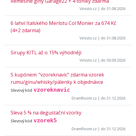
Řemeslné giny Garage22 + 4 toniky zdarma
Vinisto.cz
| do 31.08.2026
6 lahví Italského Merlotu Col Monier za 674 Kč
(4+2 zdarma)
Vinisto.cz
| do 31.08.2026
Sirupy KITL až o 15% výhodněji
Vinisto.cz
| do 30.09.2026
S kupónem: "vzoreknavic" zdarma vzorek
rumu/ginu/whisky/pálenky k objednávce
vzoreknavic
Slevový kód
DramRoom.cz
| do 31.12.2026
Sleva 5 % na degustační vzorky
vzorek5
Slevový kód
DramRoom.cz
| do 31.12.2026