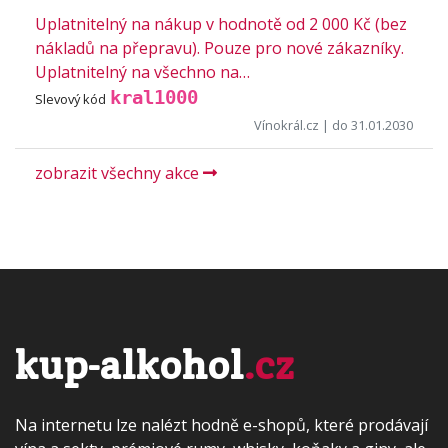
Uplatnitelný na nákup v hodnotě od 2 000 Kč (bez
nákladů na přepravu). Pouze pro nové zákazníky.
Uplatnitelný na všechno na…
kral1000
Slevový kód
Vínokrál.cz
| do 31.01.2030
zobrazit všechny akce
kup-alkohol
.cz
Na internetu lze nalézt hodně e-shopů, které prodávají