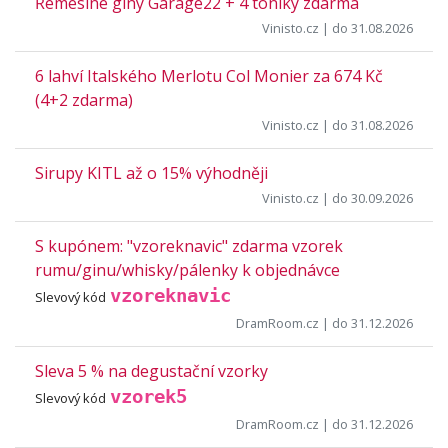
Řemeslné giny Garage22 + 4 toniky zdarma
Vinisto.cz
| do 31.08.2026
6 lahví Italského Merlotu Col Monier za 674 Kč
(4+2 zdarma)
Vinisto.cz
| do 31.08.2026
Sirupy KITL až o 15% výhodněji
Vinisto.cz
| do 30.09.2026
S kupónem: "vzoreknavic" zdarma vzorek
rumu/ginu/whisky/pálenky k objednávce
vzoreknavic
Slevový kód
DramRoom.cz
| do 31.12.2026
Sleva 5 % na degustační vzorky
vzorek5
Slevový kód
DramRoom.cz
| do 31.12.2026