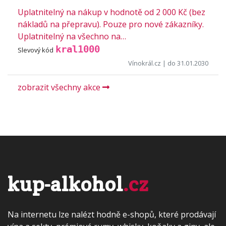
Uplatnitelný na nákup v hodnotě od 2 000 Kč (bez
nákladů na přepravu). Pouze pro nové zákazníky.
Uplatnitelný na všechno na…
kral1000
Slevový kód
Vínokrál.cz
| do 31.01.2030
zobrazit všechny akce
kup-alkohol
.cz
Na internetu lze nalézt hodně e-shopů, které prodávají