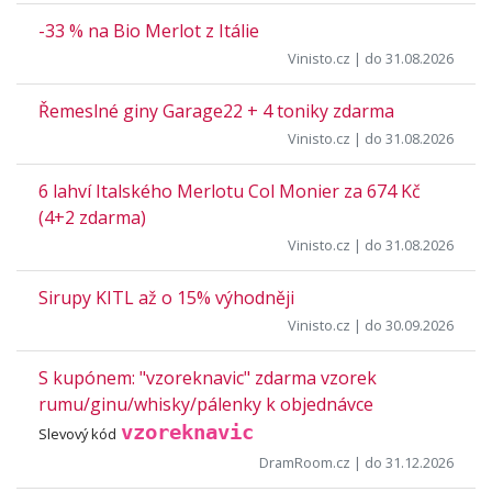
-33 % na Bio Merlot z Itálie
Vinisto.cz
| do 31.08.2026
Řemeslné giny Garage22 + 4 toniky zdarma
Vinisto.cz
| do 31.08.2026
6 lahví Italského Merlotu Col Monier za 674 Kč
(4+2 zdarma)
Vinisto.cz
| do 31.08.2026
Sirupy KITL až o 15% výhodněji
Vinisto.cz
| do 30.09.2026
S kupónem: "vzoreknavic" zdarma vzorek
rumu/ginu/whisky/pálenky k objednávce
vzoreknavic
Slevový kód
DramRoom.cz
| do 31.12.2026