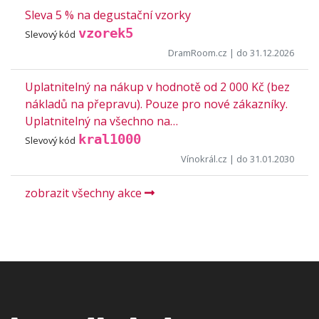
Sleva 5 % na degustační vzorky
vzorek5
Slevový kód
DramRoom.cz
| do 31.12.2026
Uplatnitelný na nákup v hodnotě od 2 000 Kč (bez
nákladů na přepravu). Pouze pro nové zákazníky.
Uplatnitelný na všechno na…
kral1000
Slevový kód
Vínokrál.cz
| do 31.01.2030
zobrazit všechny akce