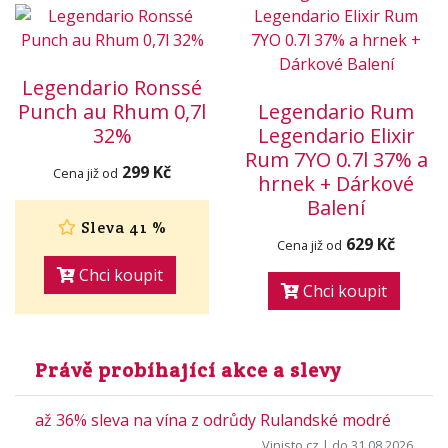
Legendario Ronssé
Punch au Rhum 0,7l
Legendario Rum
32%
Legendario Elixir
Rum 7YO 0.7l 37% a
299 Kč
Cena již od
hrnek + Dárkové
Balení
Sleva 41 %
629 Kč
Cena již od
Chci koupit
Chci koupit
Právě probíhající akce a slevy
až 36% sleva na vína z odrůdy Rulandské modré
Vinisto.cz
| do 31.08.2026