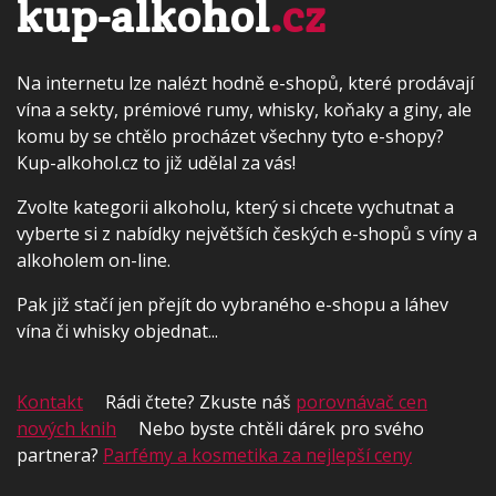
kup-alkohol
.cz
Na internetu lze nalézt hodně e-shopů, které prodávají
vína a sekty, prémiové rumy, whisky, koňaky a giny, ale
komu by se chtělo procházet všechny tyto e-shopy?
Kup-alkohol.cz to již udělal za vás!
Zvolte kategorii alkoholu, který si chcete vychutnat a
vyberte si z nabídky největších českých e-shopů s víny a
alkoholem on-line.
Pak již stačí jen přejít do vybraného e-shopu a láhev
vína či whisky objednat...
Kontakt
Rádi čtete? Zkuste náš
porovnávač cen
nových knih
Nebo byste chtěli dárek pro svého
partnera?
Parfémy a kosmetika za nejlepší ceny