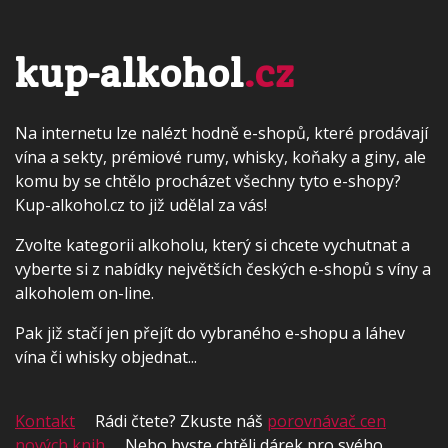
kup-alkohol
.cz
Na internetu lze nalézt hodně e-shopů, které prodávají
vína a sekty, prémiové rumy, whisky, koňaky a giny, ale
komu by se chtělo procházet všechny tyto e-shopy?
Kup-alkohol.cz to již udělal za vás!
Zvolte kategorii alkoholu, který si chcete vychutnat a
vyberte si z nabídky největších českých e-shopů s víny a
alkoholem on-line.
Pak již stačí jen přejít do vybraného e-shopu a láhev
vína či whisky objednat...
Kontakt
Rádi čtete? Zkuste náš
porovnávač cen
nových knih
Nebo byste chtěli dárek pro svého