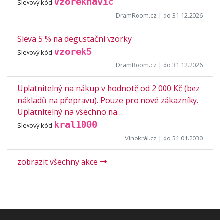
vzoreknavic
Slevový kód
DramRoom.cz
| do 31.12.2026
Sleva 5 % na degustační vzorky
vzorek5
Slevový kód
DramRoom.cz
| do 31.12.2026
Uplatnitelný na nákup v hodnotě od 2 000 Kč (bez
nákladů na přepravu). Pouze pro nové zákazníky.
Uplatnitelný na všechno na…
kral1000
Slevový kód
Vínokrál.cz
| do 31.01.2030
zobrazit všechny akce